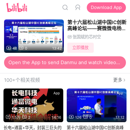
Download App
第十六届松山湖中国IC创新
高峰论坛——赛微微电杨剑
演讲
张国斌的芯时空
立即播放
48
0
13:42
Open the App to send Danmu and watch videos together
100+个相关视频
更多
App
App
1.5万
2
14:16
126
0
17:12
长电+通富+华天，封装三巨头的
第十六届松山湖中国IC创新高峰