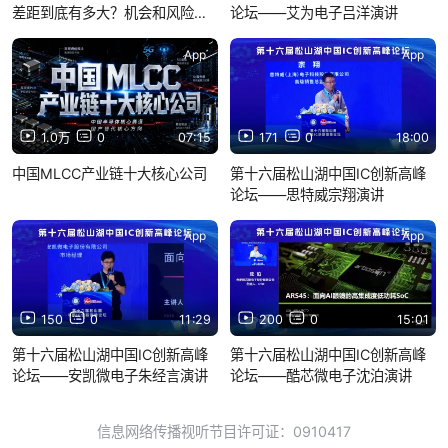
差距到底有多大？机会和风险风
论坛——艾为电子吕洋演讲
别在哪里？
App
App
1.0万
0
07:15
171
0
18:00
中国MLCC产业链十大核心公司
第十六届松山湖中国IC创新高峰
论坛——思特威宗翔演讲
App
App
150
0
11:29
200
0
15:01
第十六届松山湖中国IC创新高峰
第十六届松山湖中国IC创新高峰
论坛——安凯微电子朱经言演讲
论坛——酷芯微电子沈泊演讲
信息网络传播视听节目许可证：0910417