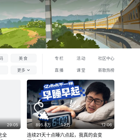
码
美食
专栏
活动
社区中心
更多
直播
课堂
新歌热榜
29:05
895.8万
1.2万
12:06
吃全
连续21天十点睡六点起，我真的会变