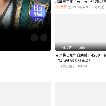
球最古早麦当劳，有不胖的风险
超Carry的柴西
· 23小时前
7万点赞
45.0万
2501
台湾最贵豪华自助餐！4200一
宝级海鲜A5蓝鳍离谱！
子文又饿了
· 08-04