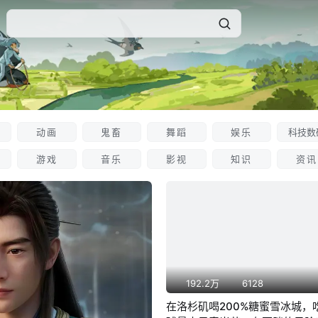
动画
鬼畜
舞蹈
娱乐
科技数
游戏
音乐
影视
知识
资讯
192.2万
6128
在洛杉矶喝200%糖蜜雪冰城，