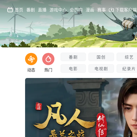
首页
番剧
直播
游戏中心
会员购
漫画
赛事
下载客户端
番剧
国创
综艺
电影
电视剧
纪录片
动态
热门