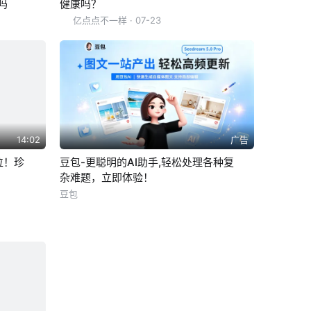
吗
健康吗？
亿点点不一样
· 07-23
14:02
广告
位！珍
豆包-更聪明的AI助手,轻松处理各种复
杂难题，立即体验！
豆包