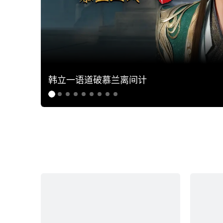
韩立一语道破慕兰离间计