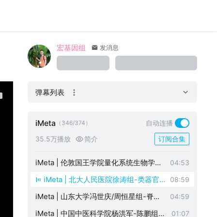
南大学湘雅医院揭示人参皂苷Rg3缓解
iMeta | 解放军总医院谢菲组-解析甲型流
06:47
肝脏铁死亡的新机制
感病毒感染的免疫全景
iMeta | 宁波市第二医院魏云巍组-基于群
05:23
落的微生物组标志物用于HCC
iMeta | 清华长庚董家鸿组-解析肝细胞
06:05
宏基因组
发消息
癌免疫微环境中的毛细血管-mCAF互作
iMeta | 中科院深圳先进院组-基于CUS
03:44
的AI模型用于无标志物CTC识别
iMeta | 湖南农业科学院柏连阳院士团队
04:40
弹幕列表
评述纳米农药未来发展
iMeta | 丁侃/邵成浩/李川/李美霞等解析
03:53
瘤内霍氏肠杆菌介导胰腺癌吉西他滨耐
iMeta | 南华大学附属第二医院邵靓组-解
05:18
iMeta
自动连播
（346/374）
药新机制
析主动脉夹层平滑肌细胞的异质性
iMeta | 西工大与中国农科院哈兽所联合
04:32
35.5万播放
简介
订阅合集
发布FluNexus：抗原性预测和可视化平
iMeta | 中国农科院油料所李培武院士团
07:16
台
队-具有抑制花生黄曲霉毒素与促进根瘤
iMeta | 伦敦国王学院量化系统生物学组
04:53
菌-豆科植物结瘤固氮耦合效应的合成群
-解析肝硬化中口腔-肠道转移细菌与宿
iMeta | 北大人民医院徐涛组-类器官
08:59
落ARC
主互作
多组学解析尿路上皮癌免疫抵抗机制
iMeta | 山东大学冯世庆/周恒星组-脊髓
04:59
损伤引发急性微生物组休克及多器官转
iMeta | 中国中医科学院杨洪军-陈鹏组开
01:07