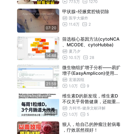
77.5万
1270
甲状腺-经腋窝腔镜切除
医学大爆炸
11.6万
2
07:20
筛选核心基因方法(cytoNCA
、MCODE、cytoHubba)
夏乃夕
14:48
10.5万
28
微生物组扩增子分析——易扩
增子(EasyAmplicon)使用教
程(刘永鑫/陈同/文涛)
宏基因组
21:59
1.0万
9
维生素D的新发现，维生素D
不仅关乎骨骼健康，还能重塑
你的肠道免疫？
方柯书-健身文献详解
05:53
1.0万
5
狠人，给自己的肿瘤注射病毒
，疗效居然很好！