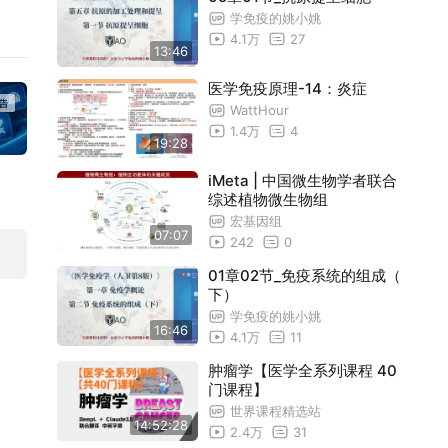
学免疫的姚小姚
沿
述微生物群与衰老
iMeta | 邵浩靖/原致远/丁俊/李昊阳/王丹
08:07
4.1万
27
13:46
/贾耿介/崔红娟/杨明玉等-综述人工智能
-i
iMeta | 昆明理工大学陈永昌组- 揭示Ret
05:38
医学免疫原理-14：炎症
”的文
时代空间组学
t综合征非人灵长类模型早期肠道微生物
iMeta | 姚敏杰/邵瑞鑫/李香真等联合发
03:32
WattHour
与代谢失调
1.4万
4
表R-microeco包第二版
3突
iMeta | 中科院生态中心魏源送组-揭示
05:08
19:28
示靶
噬菌体免疫系统的双面性
iMeta | 中国农大王蔚组-解析瘤胃微生
05:53
iMeta | 中国微生物学者联合
综述植物微生物组
物DNA甲基化调控奶牛甲烷排放机制
iMeta | 赵小萱/张爱华/何嘉琳组-解析金
03:44
宏基因组
07:07
丝桃苷缓解复发性流产中子宫内膜基质
242
0
iMeta | 遗传发育所韩方普组-解析揭示
04:45
细胞衰老的调控机制
六倍体小黑麦R亚基因组及着丝粒分化与
01章02节_免疫系统的组成（
iMeta | 基因组所刘永鑫组联合微科盟推
04:09
医科
下）
生殖隔离的关联
出-微科盟生科云2026:AI赋能多组学分
iMeta | 陈汉清/聂广军/赵瑞芳/刘俊秀等-
11:48
学免疫的姚小姚
16:46
4.1万
11
析平台
解析鼻肠轴介导的免疫耐受重塑机制
iMeta | 中国科学院南京土壤所骆永明/赵
05:36
肿瘤学【医学全系列课程 40
微环
宁伟等-微/纳塑料暴露与人体健康风险评
iMeta | 北大三院李蓉组-揭示八子补肾胶
07:27
门课程】
估
世界课程精选站
囊通过重塑线粒体稳态改善子宫内膜衰老
iMeta | 中国微生物学者联合综述植物微
07:07
胞耗竭
14:52:28
2.4万
31
并恢复生育力