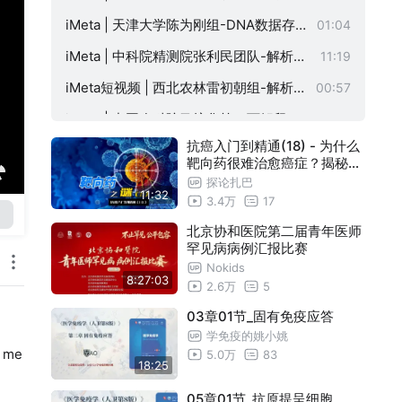
录组重编程
发药用植物提取物中共价结合分子筛选新
iMeta | 天津大学陈为刚组-DNA数据存
01:04
技术
储的自举式读出
iMeta | 中科院精测院张利民团队-解析百
11:19
岁人群微生物关键类群和代谢特征
iMeta短视频 | 西北农林雷初朝组-解析世
00:57
界家牛的气候适应性
iMeta | 中国农科院马培华等：可解释多
02:53
抗癌入门到精通(18) - 为什么
组学AI推动采后保鲜从“预测”走向“可操
iMeta | 李奎/周荣等-猪多组织发育时空
11:56
靶向药很难治愈癌症？揭秘癌
作机制”
单细胞图谱揭示细胞调控动态及驯化相关
细胞里的带头大哥和吃瓜群众
iMeta | 陈益定/周云翔/孟旭莉/王晓稼/李
04:40
探论扎巴
11:32
3.4万
17
细胞靶点
曼-评述人体微生物群在乳腺癌发生发展
iMeta | 曹晓风院士团队联合湘湖实验室
05:14
北京协和医院第二届青年医师
及治疗中的作用
等-利用合成微生物群落开发气候智能型
iMeta | 北京大学徐云碧/湖南大学于峰团
05:00
罕见病病例汇报比赛
Nokids
微生物肥料
队解析植物体内外环境组学交叉对话
iMeta | 武汉大学叶青松/杨菁组-发现复
06:08
8:27:03
2.6万
5
发性流产新机制，提出与免疫稳态相关
iMeta | 重磅综述: 纳米孔直接RNA测序
05:16
03章01节_固有免疫应答
治疗新靶点
与表观转录组
学免疫的姚小姚
iMeta | 北京协和张抒扬-解析肠道微生物
11:02
e me
5.0万
83
与冠心病不良预后关联
18:25
iMeta | 浙大王福俤组-综述金属依赖性
06:56
的调控性细胞死亡：分子机制与转化前
05章01节_抗原提呈细胞
iMeta | 高月院士/李兰娟院士等团队-综
04:46