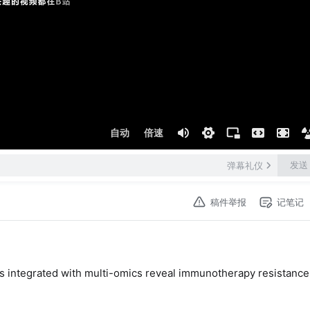
自动
倍速
发送
弹幕礼仪
稿件举报
记笔记
integrated with multi-omics reveal immunotherapy resistanc
分析技术解析尿路上皮癌免疫治疗耐药机制