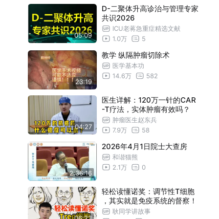
生物组
iMeta | 南方医科大学何彦等-母婴肠道微
04:32
D-二聚体升高诊治与管理专家
治疗
共识2026
生物组在生命早期发育中的作用与转化
ICU老蒋急重症精选文献
前景
05:09
床转
1.0万
5
教学 纵隔肿瘤切除术
医学基本功
14.6万
582
23:19
挥
境（
医生详解：120万一针的CAR
）、
-T疗法，实体肿瘤有效吗？
解析
肿瘤医生赵东兵
04:27
，同
7.9万
58
型的
2026年4月1日院士大查房
治疗
和谐猫熊
2.1万
0
2:36:16
轻松读懂诺奖：调节性T细胞
，其实就是免疫系统的督察！
耿同学讲故事
06:23