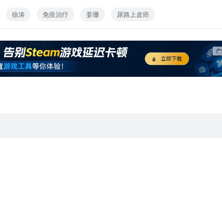
mt2.70130
徐涛
免疫治疗
姜珊
尿路上皮癌
瀚等在iMeta在线发表了题为“Patient-derived organoid
immunotherapy resistance mechanisms in urothelial carcinoma
析，揭示FGFR3在尿路上皮癌免疫治疗耐药中的关键作用。FGFR
厄达替尼通过FGFR3–STAT5–IRF2通路重塑肿瘤免疫微环境，提
in@pku.edu.cn）
秦彩朋
、北大-清华生命科学联合中心、北京大学前沿交叉学科研究院、首都
命科学学院
瘤组织中异质性的肿瘤-免疫相互作用，克服传统细胞系难以捕捉肿瘤
FGFR3突变的尿路上皮癌中驱动形成免疫缺失型肿瘤微环境，并伴随T细