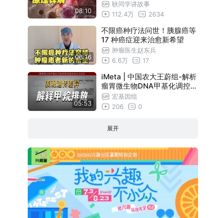
耿同学讲故事
08:10
112.4万
2634
不限癌种疗法问世！胰腺癌等
17 种癌症迎来治愈新希望
肿瘤医生赵东兵
06:16
6.6万
17
iMeta | 中国农大王蔚组-解析
瘤胃微生物DNA甲基化调控奶
牛甲烷排放机制
宏基因组
05:53
206
0
展开