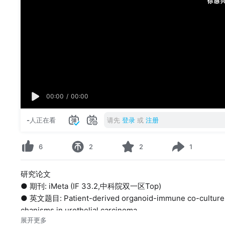
00:00
/
00:00
-
人正在看
请先
登录
或
注册
6
2
2
1
研究论文
● 期刊: iMeta (IF 33.2,中科院双一区Top)
● 英文题目: Patient-derived organoid-immune co-cultures 
chanisms in urothelial carcinoma
展开更多
● 中文题目：患者来源类器官-免疫共培养体系结合多组学