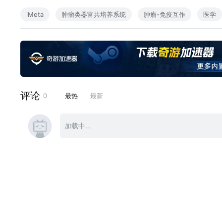
● 原文链接：https://onlinelibrary.wiley.com/doi/10.1002/i
iMeta
肿瘤类器官共培养系统
肿瘤-免疫互作
医学
● DOI: https://doi.org/10.1002/imt2.70130
● 2026年5月7日，北京大学人民医院徐涛和北京大学定量生物学中心林一
mmune co-cultures integrated with multi-omics reveal 
章。
● 本研究基于患者来源类器官及免疫共培养体系，结合多组学分
变导致NK和CD8+ T细胞减少及免疫耗竭，削弱免疫治疗疗效。
向联合免疫治疗具有潜在临床价值。
● 第一作者：姜珊、宋宇轩、彭云、鄢冉、牛蕴泽
● 通讯作者：徐涛（xutao@pkuph.edu.cn）、林一瀚（yihan.l
● 合作作者：陈保强、林佳兴、吴际林、王诗翔、杜依青、
● 主要单位：北京大学人民医院、北京大学定量生物学中心
大学附属北京朝阳医院、福州大学附属省立医院、中南大学生
研究亮点
● 利用肿瘤类器官共培养系统结合多组学整合分析，解析肿
境动态变化的局限；
● FGFR3–STAT5–IRF2信号轴抑制趋化因子产生，在