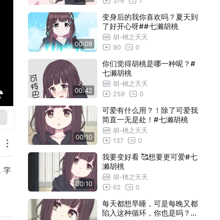
376
1
变身后的我你喜欢吗？夏天到
了好开心呀##七濑胡桃
胡-桃之夭夭
00:08
90
0
你们觉得胡桃是哪一种呢？#
七濑胡桃
胡-桃之夭夭
00:42
259
0
可爱有什么用？！除了可爱我
简直一无是处！#七濑胡桃
胡-桃之夭夭
00:10
137
0
我要变好看 🥰想要更可爱#七
濑胡桃
，字
胡-桃之夭夭
00:10
62
0
每天都想早睡，可是每晚又都
陷入这种循环，你也是吗？#