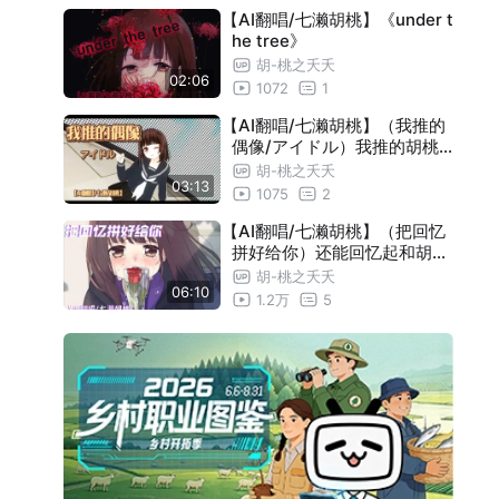
【AI翻唱/七濑胡桃】《under t
he tree》
胡-桃之夭夭
02:06
1072
1
【AI翻唱/七濑胡桃】（我推的
偶像/アイドル）我推的胡桃
是爱抖露!
胡-桃之夭夭
03:13
1075
2
【AI翻唱/七濑胡桃】（把回忆
拼好给你）还能回忆起和胡桃
一起度过的时光吗
胡-桃之夭夭
06:10
1.2万
5