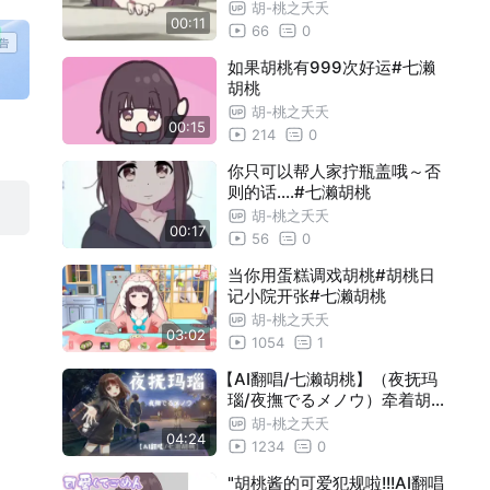
七濑胡桃
胡-桃之夭夭
00:11
66
0
如果胡桃有999次好运#七濑
胡桃
胡-桃之夭夭
00:15
214
0
你只可以帮人家拧瓶盖哦～否
则的话....#七濑胡桃
胡-桃之夭夭
00:17
56
0
当你用蛋糕调戏胡桃#胡桃日
记小院开张#七濑胡桃
胡-桃之夭夭
03:02
1054
1
【AI翻唱/七濑胡桃】（夜抚玛
瑙/夜撫でるメノウ）牵着胡
桃的手一起走吧
胡-桃之夭夭
04:24
1234
0
"胡桃酱的可爱犯规啦!!!AI翻唱