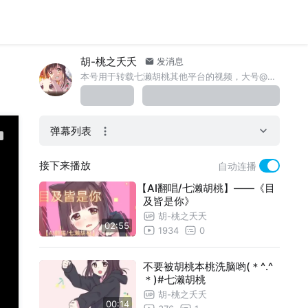
胡-桃之夭夭
发消息
本号用于转载七濑胡桃其他平台的视频，大号@洛水映星尘2233
弹幕列表
接下来播放
自动连播
【AI翻唱/七濑胡桃】——《目
及皆是你》
胡-桃之夭夭
02:55
1934
0
不要被胡桃本桃洗脑哟(＊^.^
＊)#七濑胡桃
胡-桃之夭夭
00:14