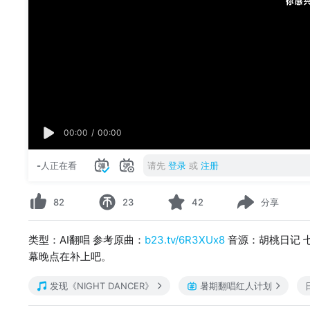
00:00
/
00:00
-
人正在看
请先
登录
或
注册
82
23
42
分享
类型：AI翻唱 参考原曲：
b23.tv/6R3XUx8
音源：胡桃日记 七濑
幕晚点在补上吧。
发现《NIGHT DANCER》
暑期翻唱红人计划