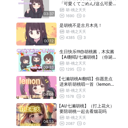
「可愛くてごめん/这么可爱
真是抱歉」"
胡-桃之夭夭
03:37
1690
0
是胡桃不是古月木兆！
胡-桃之夭夭
4385
3
00:12
生日快乐!!!🎂胡桃酱，木实酱
【AI翻唱/七濑胡桃】（你诞
生的那一天/君が生まれた日
胡-桃之夭夭
03:33
）
1295
0
【七濑胡桃AI翻唱】你愿意点
进来听胡桃唱一首《lemon》
吗
胡-桃之夭夭
04:08
1578
0
【AI/七濑胡桃】（打上花火）
要陪胡桃一起去看烟花吗
胡-桃之夭夭
04:55
2087
0