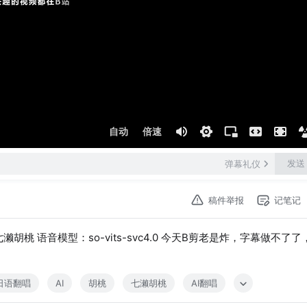
自动
倍速
发送
弹幕礼仪
稿件举报
记笔记
胡桃 语音模型：so-vits-svc4.0 今天B剪老是炸，字幕做不了了
日语翻唱
AI
胡桃
七濑胡桃
AI翻唱