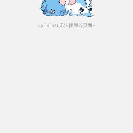
Σ(oﾟдﾟoﾉ) 无法找到该页面~