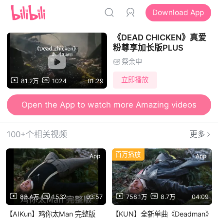
Download App
《DEAD CHICKEN》真爱
粉尊享加长版PLUS
祭余申
立即播放
81.2万
1024
01:29
Open the App to watch more Amazing videos
100+个相关视频
更多
百万播放
App
App
83.4万
1532
03:57
758.1万
8.7万
04:09
【AIKun】鸡你太Man 完整版
【KUN】全新单曲《Deadman》