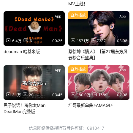
MV上线！
百万播放
App
App
6.4万
6
00:25
157.1万
7387
03:08
deadman 哈基米版
蔡徐坤《情人》【第27届东方风
云榜音乐盛典】
百万播放
App
App
3.1万
29
03:45
180.0万
1589
02:08
黑子说话！鸡你太Man
坤哥最新单曲⚡AMAGI⚡
DeadMan完整版
信息网络传播视听节目许可证：0910417