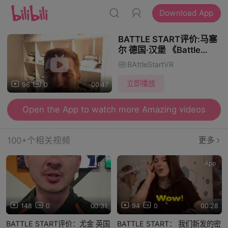
Download App
BATTLE START评价:马塞
尔 德国·汉堡 《Battle
Start》是最棒的合作伙
BAttleStartVR
伴！
立即播放
96
0
00:47
Open the App to watch more Amazing videos
100+个相关视频
更多
App
App
148
0
00:31
94
0
00:28
BATTLE START评价：尤金 英国
BATTLE START： 我们新发的密