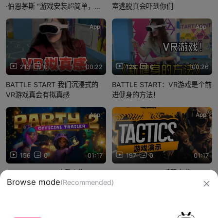
·伯恩茅斯 "游戏安装超简单，操
室逃脱真会吓到你们
作也特别顺手..."
App
App
213
0
00:22
129
0
00:26
BATTLE START 我们沉浸式的
BATTLE START：VR游戏是个前
VR游戏真会有拟真感
进健身的方法！
App
App
156
0
01:17
197
0
01:17
BATTLE START 欢乐人生2：VR
BATTLE START 反恐突袭: ——
Browse mode
(Recommended)
乐园家庭娱乐王牌体验（2025
体验高维战争，这款VR射击游戏
版）
将颠覆你的认知
信息网络传播视听节目许可证：0910417