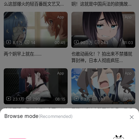
么这部爆火的轻百番既文艺又油
姛！这就是中国兵法的欲擒故
腻...
纵！【每周的《上伊那牡丹》
#12】
App
App
8.5万
14
00:45
90.3万
243
01:03
两个姛早上就在......
也敢动画化！？拍出来不禁播就
算封神，日本人彻底疯狂...
App
App
23.1万
290
08:15
8.3万
187
09:13
偷偷开播，但光速爆红全网！从
无限接近神之动画的作品，最后
Browse mode
(Recommended)
不被看好到好评不断，《后门
怎么就走向陨落了呢？【四月新
烟》做对了什么？【26年七月新
番完结简评#2】
番食用报告#1】
信息网络传播视听节目许可证：0910417