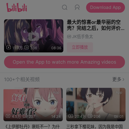
Download App
最大的惊喜or最华丽的空
壳？完结之后，如何评价
《上伊那牡丹》的探索与尝
JK低手鱼太
试？【每周的《上伊那牡
丹》#17】
立即播放
11.0万
336
08:36
Open the App to watch more Amazing videos
100+个相关视频
更多
App
App
4.5万
237
14:24
20.4万
206
09:01
《上伊那牡丹》褒贬不一？为什
三秒拿下樱花妹，因为我是中国