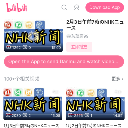
Download App
2月3日午前7時のNHKニュ
ース
玻璃窗99
立即播放
1262
0
15:00
Open the App to send Danmu and watch videos together
100+个相关视频
更多
App
App
2030
2
15:05
2276
1
14:59
1月3日午前7時のNHKニュース
1月2日午前7時のNHKニュース