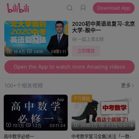
Download App
2020初中英语总复习-北京
大学-殷中一
一起上清北呀
立即播放
18.4万
3400
05:51:11
Open the App to watch more Amazing videos
100+个相关视频
更多
千万播放
App
App
72.1万
1.2万
03:11:24
2630.2万
31.2万
12:51:18
高中数学必修一
中考数学复习全集|关注「一数-