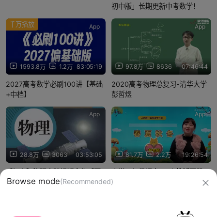
初中版」长期更新中考数学！
千万播放
App
App
1593.8万
1.2万
83:05:19
97.8万
8636
07:46:44
2027高考数学必刷100讲【基础
2020高考物理总复习-清华大学
+中档】
彭哲煜
App
App
28.8万
3063
03:53:05
81.7万
2.2万
19:26:54
【初中】物理实验视频全集【万
小学一年级语文---人教版下册
Browse mode
(Recommended)
唯教育】高清
【杨老师61讲】
信息网络传播视听节目许可证：0910417