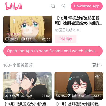
Download App
【10月/早见沙织&杉田智
和】捡到被退婚大小姐的
我，教会她做坏坏的事 正
夏日幻听MCE
式PV【MCE汉化组】
立即播放
20.5万
185
02:05
Open the App to send Danmu and watch videos together
100+个相关视频
更多
App
App
56.0万
1305
23:52
60.0万
1638
23:52
【10月】捡到退婚大小姐的我，
【10月】捡到退婚大小姐的我，