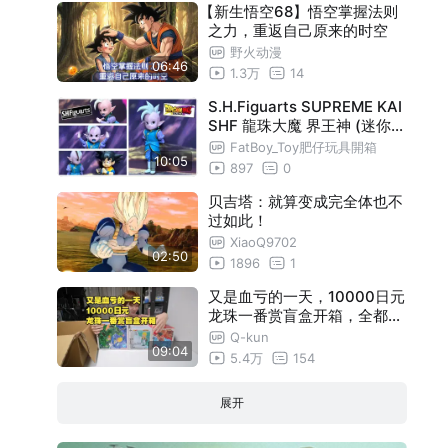
【新生悟空68】悟空掌握法则
之力，重返自己原来的时空
野火动漫
06:46
1.3万
14
S.H.Figuarts SUPREME KAI
SHF 龍珠大魔 界王神 (迷你)
#dragonball #actionfigures
FatBoy_Toy肥仔玩具開箱
10:05
#anime
897
0
贝吉塔：就算变成完全体也不
过如此！
XiaoQ9702
02:50
1896
1
又是血亏的一天，10000日元
龙珠一番赏盲盒开箱，全都是
不值钱的
Q-kun
09:04
5.4万
154
展开