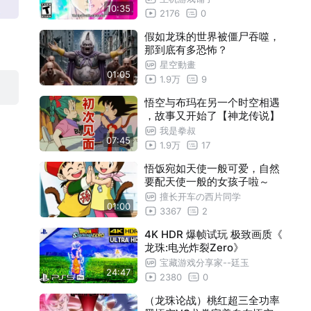
10:35
2176
0
假如龙珠的世界被僵尸吞噬，
那到底有多恐怖？
星空動畫
01:05
1.9万
9
悟空与布玛在另一个时空相遇
，故事又开始了【神龙传说】
我是拳叔
07:45
1.9万
17
悟饭宛如天使一般可爱，自然
要配天使一般的女孩子啦～
擅长开车の西片同学
01:00
3367
2
4K HDR 爆帧试玩 极致画质《
龙珠:电光炸裂Zero》
宝藏游戏分享家--廷玉
24:47
2380
0
（龙珠论战）桃红超三全功率