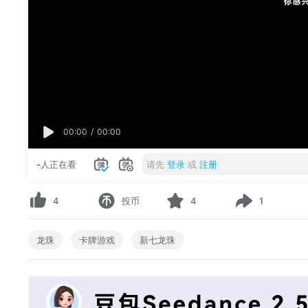
00:00
/
00:00
-
人正在看
请先
登录
或
注册
4
投币
4
1
龙珠
卡牌游戏
新七龙珠