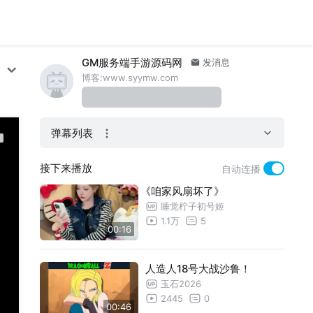
GM服务端手游源码网
发消息
博客:www.syymw.com
弹幕列表
接下来播放
自动连播
《咱家风扇坏了》
睡觉柠子初号姬
1.1万
5
00:16
人造人18号大战沙鲁！
玉石2026
2445
0
00:46