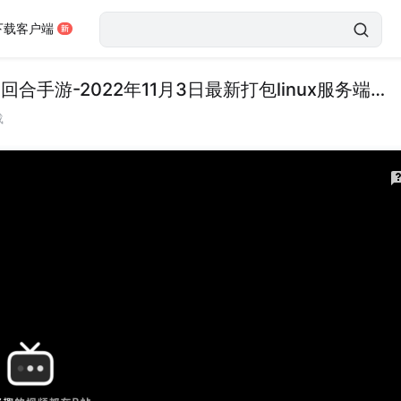
下载客户端
【新七龙珠之龙珠觉醒】稀有经典动漫卡通卡牌回合手游-2022年11月3日最新打包linux服务端源码视频架设教程-完善CDK后台工具！
载