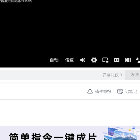
自动
倍速
发送
弹幕礼仪
稿件举报
记笔记