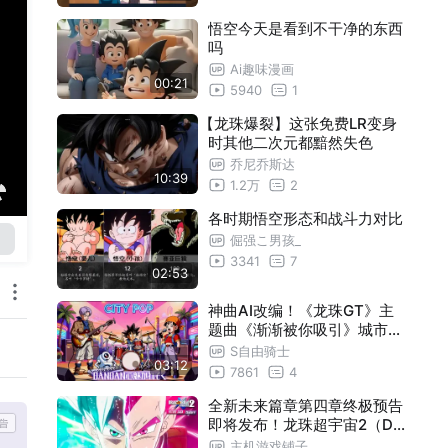
悟空今天是看到不干净的东西
吗
Ai趣味漫画
00:21
5940
1
【龙珠爆裂】这张免费LR变身
时其他二次元都黯然失色
乔尼乔斯达
10:39
1.2万
2
各时期悟空形态和战斗力对比
倔强こ男孩_
3341
7
02:53
神曲AI改编！《龙珠GT》主
题曲《渐渐被你吸引》城市流
行风
S自由骑士
03:12
7861
4
全新未来篇章第四章终极预告
即将发布！龙珠超宇宙2（DL
C2）
主机游戏铺子