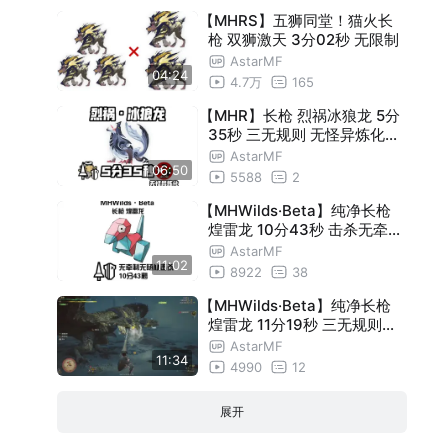
【MHRS】五狮同堂！猫火长
枪 双狮激天 3分02秒 无限制
AstarMF
04:24
4.7万
165
【MHR】长枪 烈祸冰狼龙 5分
35秒 三无规则 无怪异炼化【
青芒猎团】
AstarMF
06:50
5588
2
【MHWilds·Beta】纯净长枪
煌雷龙 10分43秒 击杀无牵制
无随从【青芒猎团】
AstarMF
11:02
8922
38
【MHWilds·Beta】纯净长枪
煌雷龙 11分19秒 三无规则（
无随从无牵制无脑）【青芒猎
AstarMF
11:34
团】
4990
12
展开