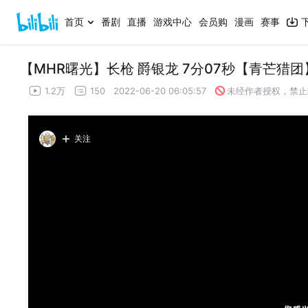
首页
番剧
直播
游戏中心
会员购
漫画
赛事
【MHR曙光】长枪 爵银龙 7分07秒【青芒猎团
1.2万
150
2022-06-20 06:05:57
未经作者授权，禁止
关注