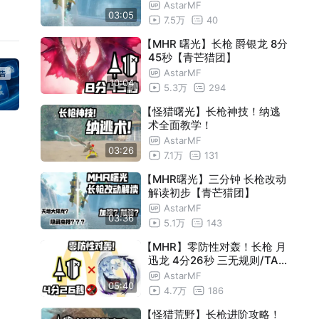
！
AstarMF
03:05
7.5万
40
【MHR 曙光】长枪 爵银龙 8分
45秒【青芒猎团】
AstarMF
10:04
5.3万
294
【怪猎曙光】长枪神技！纳逃
术全面教学！
AstarMF
03:26
7.1万
131
【MHR曙光】三分钟 长枪改动
解读初步【青芒猎团】
AstarMF
03:36
5.1万
143
【MHR】零防性对轰！长枪 月
迅龙 4分26秒 三无规则/TA【
青芒猎团】
AstarMF
05:40
4.7万
186
【怪猎荒野】长枪进阶攻略！