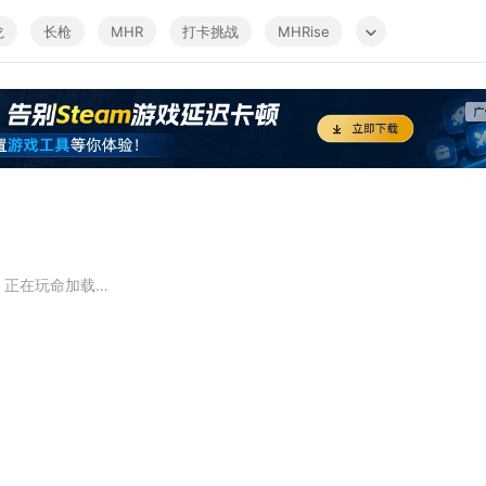
龙
长枪
MHR
打卡挑战
MHRise