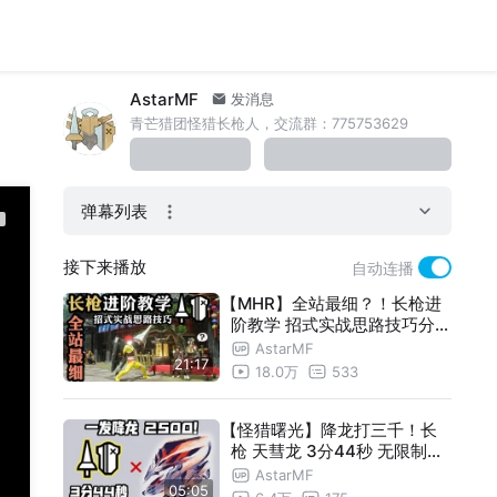
AstarMF
发消息
青芒猎团怪猎长枪人，交流群：775753629
弹幕列表
接下来播放
自动连播
【MHR】全站最细？！长枪进
阶教学 招式实战思路技巧分析
——怪物猎人崛起
AstarMF
21:17
18.0万
533
【怪猎曙光】降龙打三千！长
枪 天彗龙 3分44秒 无限制（
去小怪）【青芒猎团】
AstarMF
05:05