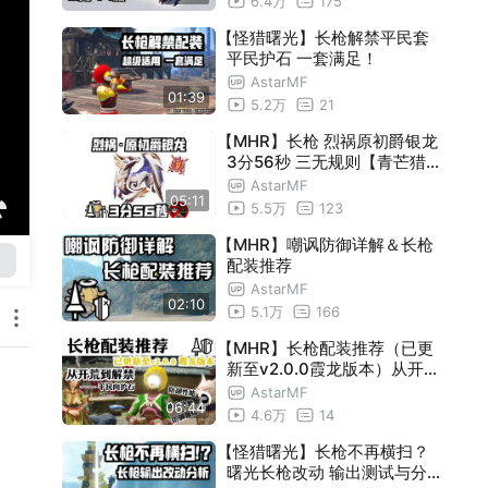
6.4万
175
【怪猎曙光】长枪解禁平民套
平民护石 一套满足！
AstarMF
01:39
5.2万
21
【MHR】长枪 烈祸原初爵银龙
3分56秒 三无规则【青芒猎团
】
AstarMF
05:11
5.5万
123
【MHR】嘲讽防御详解＆长枪
配装推荐
AstarMF
02:10
5.1万
166
【MHR】长枪配装推荐（已更
新至v2.0.0霞龙版本）从开荒
到解禁 —— 平民向护石
AstarMF
06:44
4.6万
14
【怪猎曙光】长枪不再横扫？
曙光长枪改动 输出测试与分析