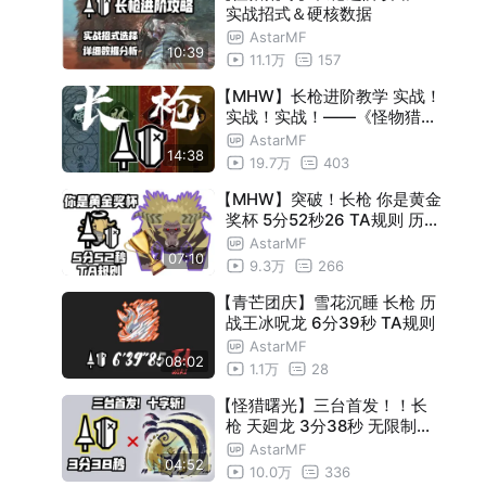
实战招式＆硬核数据
AstarMF
10:39
11.1万
157
【MHW】长枪进阶教学 实战！
实战！实战！——《怪物猎人
世界》
AstarMF
14:38
19.7万
403
【MHW】突破！长枪 你是黄金
奖杯 5分52秒26 TA规则 历战
激昂金狮子 【青芒猎团】
AstarMF
07:10
9.3万
266
【青芒团庆】雪花沉睡 长枪 历
战王冰呪龙 6分39秒 TA规则
AstarMF
08:02
1.1万
28
【怪猎曙光】三台首发！！长
枪 天廻龙 3分38秒 无限制【
青芒猎团】
AstarMF
04:52
10.0万
336