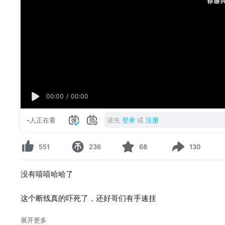
00:00
/
00:00
-
人正在看
请先
登录
或
注册
551
236
68
130
没有嘻嘻哈哈了
这个断线真的吓死了，还好哥们有手速挂
展开更多
可惜6台失之交臂