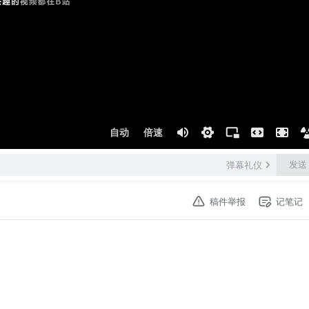
自动
倍速
发送
弹幕礼仪
稿件举报
记笔记