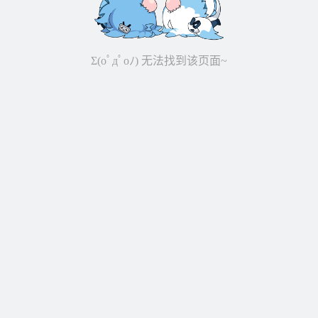
Σ(oﾟдﾟoﾉ) 无法找到该页面~