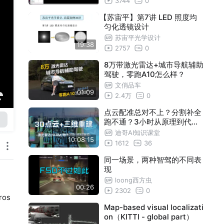
3744
0
【苏宙平】第7讲 LED 照度均
匀化透镜设计
苏宙平光学设计
19:38
2757
0
8万带激光雷达+城市导航辅助
驾驶，零跑A10怎么样？
文俏品车
01:09
2.4万
0
点云配准总对不上？分割补全
跑不通？3小时从原理到代码
，3D视觉全流程一次跑通！
迪哥AI知识课堂
10:08:15
1612
36
同一场景，两种智驾的不同表
现
loong西方虫
00:26
2302
0
ros
Map-based visual localizati
on（KITTI - global part）