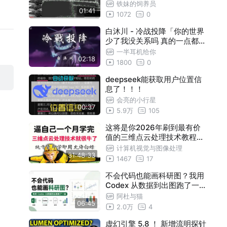
铁妹的饲养员
01:41
1072
0
白沐川 - 冷战投降「你的世界
少了我没关系吗 真的一点都不
会难过吗」【动态歌词】♪
一半耳机给你
02:18
1800
0
deepseek能获取用户位置信
息了！！！
会亮的小行星
00:37
5.9万
105
这将是你2026年刷到最有价
值的三维点云处理技术教程！
面向自动驾驶和机器人的3D
计算机视觉与图像处理
31:48:33
点云+深度学习应用！激光雷
1467
17
达、SLAM、YOLO目标检测
、点云分割
不会代码也能画科研图？我用
Codex 从数据到出图跑了一
遍
阿杜与猫
06:45
2.0万
4
虚幻引擎 5.8 ！ 新增流明探针