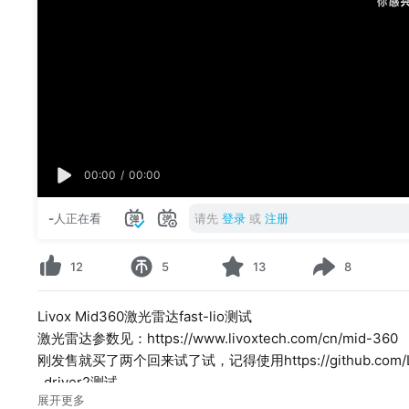
00:00
/
00:00
-
人正在看
请先
登录
或
注册
12
5
13
8
Livox Mid360激光雷达fast-lio测试
激光雷达参数见：https://www.livoxtech.com/cn/mid-360
刚发售就买了两个回来试了试，记得使用https://github.com/Livox-SD
_driver2测试
展开更多
我简单在原地移动距离不大的地方试了试，效果不错！