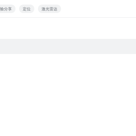
验分享
定位
激光雷达