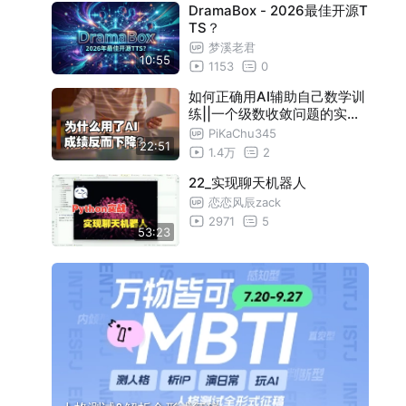
DramaBox - 2026最佳开源T
TS？
梦溪老君
10:55
1153
0
如何正确用AI辅助自己数学训
练||一个级数收敛问题的实战
案例
PiKaChu345
22:51
1.4万
2
22_实现聊天机器人
恋恋风辰zack
2971
5
53:23