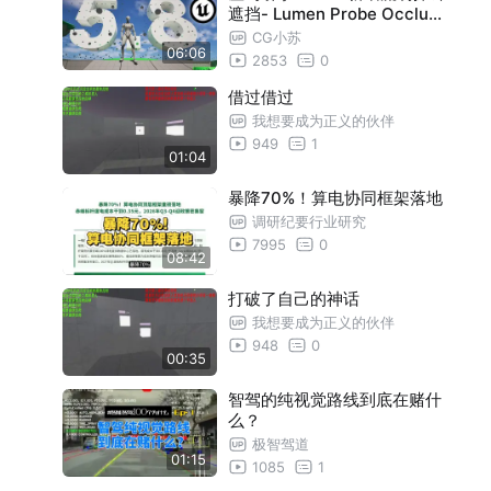
遮挡- Lumen Probe Occlusi
on！
CG小苏
06:06
2853
0
借过借过
我想要成为正义的伙伴
949
1
01:04
暴降70%！算电协同框架落地
调研纪要行业研究
7995
0
08:42
打破了自己的神话
我想要成为正义的伙伴
948
0
00:35
智驾的纯视觉路线到底在赌什
么？
极智驾道
01:15
1085
1