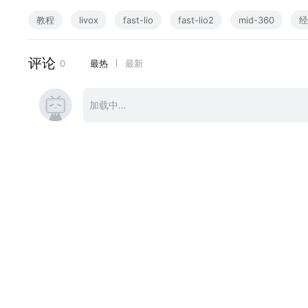
教程
livox
fast-lio
fast-lio2
mid-360
经