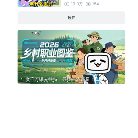
03:47
19.9万
154
展开
年度千万曝光扶持，寻找三农新星！