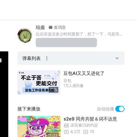
珀盾
发消息
以后应该没多少时间更新了，想了一下，与其等很久才出来一个烂活，不如花更久的时间汆一个好活
弹幕列表
豆包AI又又又进化了
豆包
1万人感兴趣
广告
接下来播放
自动连播
s2e9 同舟共髻＆词不达意
凉宫春日的约定
4.2万
70
11:03