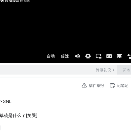
自动
倍速
发送
弹幕礼仪
稿件举报
记笔记
×SNL
稿是什么了[笑哭]