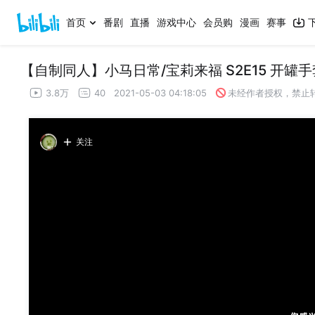
首页
番剧
直播
游戏中心
会员购
漫画
赛事
【自制同人】小马日常/宝莉来福 S2E15 开罐手套
3.8万
40
2021-05-03 04:18:05
未经作者授权，禁止
关注