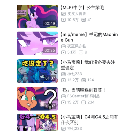
【MLP/中字】公主鬃毛
皮皮大兽兽
10.6万
41
00:49
【mlp/meme】书记的Machin
e Gun
夜至风亦临
00:35
3.1万
9
【小马宝莉】我们没必要去注
重设定
神七233
01:37
12.2万
124
「熟」当晴晴遇到暮暮！
FSCenter翻译制品
15.2万
234
02:37
【小马宝莉】G4与G4.5之间有
什么区别
神七233