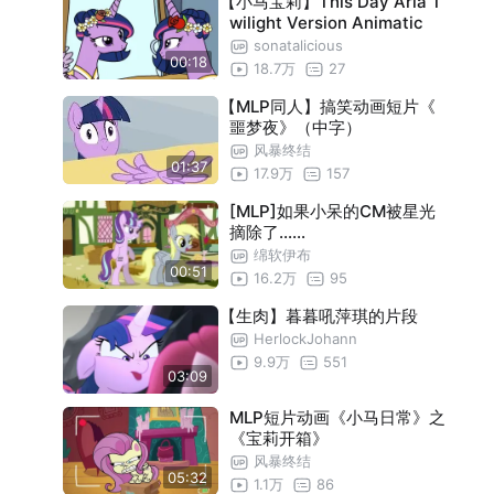
【小马宝莉】This Day Aria T
wilight Version Animatic
sonatalicious
00:18
18.7万
27
【MLP同人】搞笑动画短片《
噩梦夜》（中字）
风暴终结
01:37
17.9万
157
[MLP]如果小呆的CM被星光
摘除了……
绵软伊布
00:51
16.2万
95
【生肉】暮暮吼萍琪的片段
HerlockJohann
9.9万
551
03:09
MLP短片动画《小马日常》之
《宝莉开箱》
风暴终结
05:32
1.1万
86