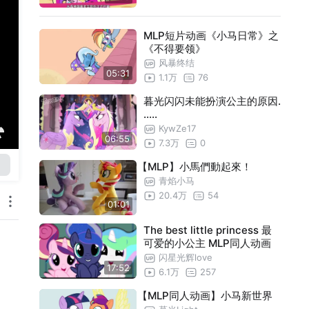
MLP短片动画《小马日常》之
《不得要领》
风暴终结
05:31
1.1万
76
暮光闪闪未能扮演公主的原因.
.....
KywZe17
06:55
7.3万
0
【MLP】小馬們動起來！
青焰小马
20.4万
54
01:01
The best little princess 最
可爱的小公主 MLP同人动画
闪星光辉love
17:52
6.1万
257
【MLP同人动画】小马新世界