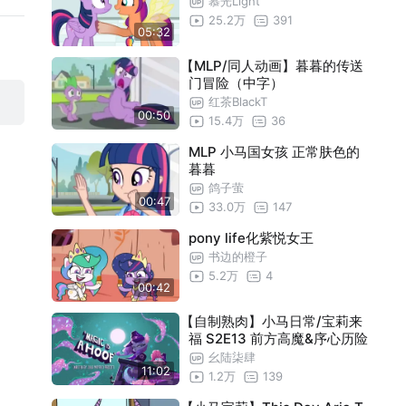
慕光Light
25.2万
391
05:32
【MLP/同人动画】暮暮的传送
门冒险（中字）
红茶BlackT
00:50
15.4万
36
MLP 小马国女孩 正常肤色的
暮暮
鸽子萤
00:47
33.0万
147
pony life化紫悦女王
书边的橙子
5.2万
4
00:42
【自制熟肉】小马日常/宝莉来
福 S2E13 前方高魔&序心历险
幺陆柒肆
11:02
1.2万
139