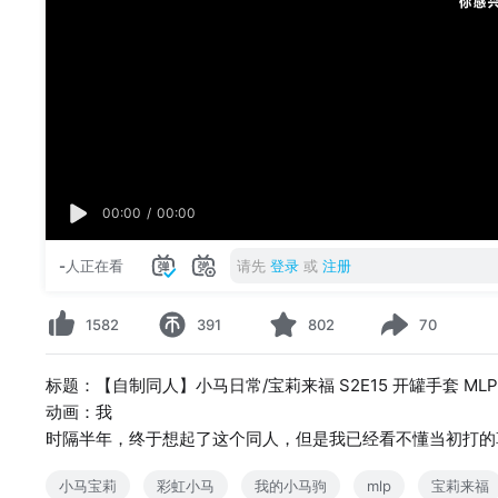
00:00
/
00:00
-
人正在看
请先
登录
或
注册
1582
391
802
70
标题：【自制同人】小马日常/宝莉来福 S2E15 开罐手套 MLP
动画：我
时隔半年，终于想起了这个同人，但是我已经看不懂当初打的草
小马宝莉
彩虹小马
我的小马驹
mlp
宝莉来福