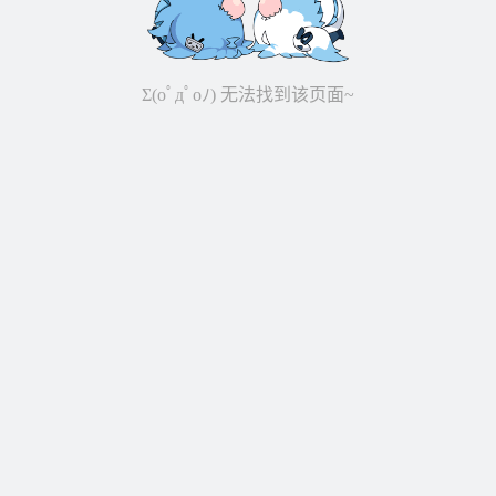
Σ(oﾟдﾟoﾉ) 无法找到该页面~