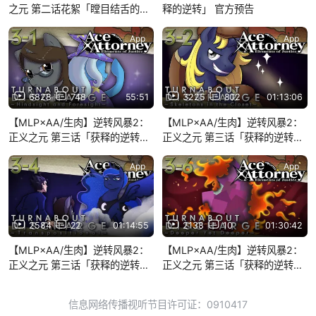
之元 第二话花絮「瞠目结舌的逆
释的逆转」 官方预告
转」
App
App
6828
748
55:51
3225
802
01:13:06
【MLP×AA/生肉】逆转风暴2：
【MLP×AA/生肉】逆转风暴2：
正义之元 第三话「获释的逆转」
正义之元 第三话「获释的逆转」
第一集 Hindsight & Foresight
第二集 Skeletons in the Closet
App
App
2584
22
01:14:55
2138
10
01:30:42
【MLP×AA/生肉】逆转风暴2：
【MLP×AA/生肉】逆转风暴2：
正义之元 第三话「获释的逆转」
正义之元 第三话「获释的逆转」
第四集 Transpositional
第六集 Deeper Yet Deeper
信息网络传播视听节目许可证：0910417