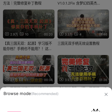
方法｜完整修复补丁教程
V1.0.1.2Fix 含梦幻四英杰
DLC+实装马匹金兔马+预购特典
+全DLC+风灵月影+支持手柄！
App
App
无偿！零基础直接玩！！！
2.9万
10
00:20
3.3万
4
01:46
【真三国无双：起源】学习版不
三国无双手柄无效设置教程
能存档？手柄也不能用？！这条
视频帮你解决！
App
App
2.1万
51
00:36
3.9万
9
01:36
真三国无双起源的补丁解决,完美
【完美修复】《真三国无双：起
Browse mode
(Recommended)
解决了游戏不能存档以及手柄无
源》无法存档以及无法使用修复
法使用的问题
补丁+教程+分享！
信息网络传播视听节目许可证：0910417