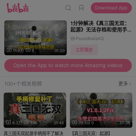
Download App
1分钟解决《真三国无双：
起源》无法存档和使用手柄
问题！
PoundbaQAQ
立即播放
11.9万
8
01:20
Open the App to watch more Amazing videos
100+个相关视频
更多
App
App
6.3万
116
01:45
70
0
01:36
真三国无双起源手柄用不了解决
【真三国无双：起源】