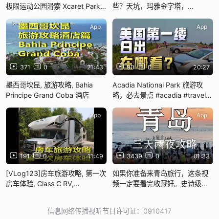
极限运动公园滑索 Xcaret Park
些？天坑，玛雅金字塔，
Xplor Park
Chichén Itzá，七大奇迹之一
App
App
371
0
21:43
90
0
20:27
墨西哥坎昆, 旅游攻略, Bahia
Acadia National Park 旅游攻
Principe Grand Coba 酒店
略，必去景点 #acadia #travel #
旅游 #旅游攻略 #阿卡迪亚
App
App
191
0
11:49
3439
0
01:33
[VLog123]房车旅游攻略, 第一次
如果你准备来青岛旅行，这条视
房车体验, Class C RV,
频一定要看完收藏好。史诗级三
Inverhuron Park
天两晚攻略还有不明白的，可以
在评论区里留言。
信息网络传播视听节目许可证：0910417