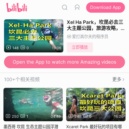
Download App
Xel Ha Park，坎昆必去三
大主题公园，旅游攻略，漂
流，浮潜，鱼群伴游
爱打高尔夫的程序员
立即播放
148
0
19:06
Open the App to watch more Amazing videos
100+个相关视频
更多
App
App
250
1
04:49
248
0
16:26
墨西哥 坎昆 生态主题公园浮潜
Xcaret Park 最好玩的项目有哪