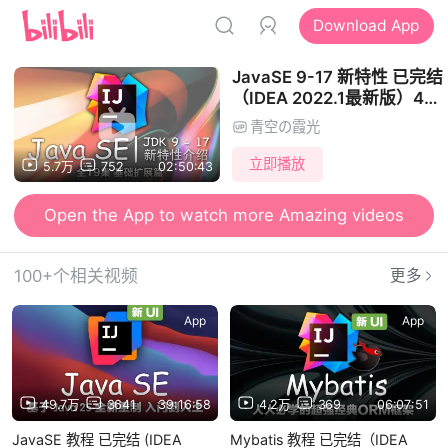
Download App
JavaSE 9-17 新特性 已完结
（IDEA 2022.1最新版）4K
蓝光画质
青空の霞光
Java9/10/11/12/13/14/15/1
讲解
立即播放
5.7万
752
02:50:43
Open the App to watch more Amazing videos
100+个相关视频
更多
App
App
49.7万
3641
39:16:58
4.2万
369
06:07:51
JavaSE 教程 已完结 (IDEA
Mybatis 教程 已完结（IDEA