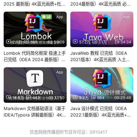
2025 最新版) 4K蓝光画质+杜比
2024最新版）4K蓝光画质 必学
音效 零基础入门一套搞定 入门到
的超经典ORM框架 从入门到面试
入土 基于Java25讲解
App
App
2.6万
160
02:50:09
57.2万
1.1万
29:34:34
Lombok 代码简化框架 极速上手
JavaWeb 教程 已完结（IDEA
已完结（IDEA 2024 最新版）
2021版本）4K蓝光画质 入土到
4K蓝光画质+杜比音效 从入门到
起立
上瘾
App
App
16.5万
443
01:37:50
9.2万
664
03:25:46
Markdown 文档基础语法（基于
Java 设计模式 已完结（IDEA
IDEA/Typora 讲解最新版）4K蓝
2022.1最新版）4K蓝光画质+杜
光画质 程序员必备技能 强烈推荐
比音效
信息网络传播视听节目许可证：0910417