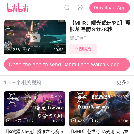
Download App
【MHR：曙光试玩/PC】爵
银龙 弓箭 9分38秒
_DerF
立即播放
258
0
10:58
Open the App to send Danmu and watch videos together
100+个相关视频
更多
App
App
1.2万
32
07:05
4773
12
03:08
【怪物猎人曙光】爵银龙 弓箭 5
【MHR】苍世弓 TA规则 天彗龙