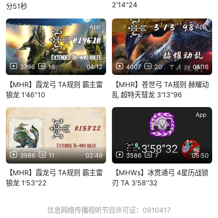
2'14''24
分51秒
App
App
3796
16
04:12
4607
20
04:16
【MHR】霞龙弓 TA规则 霸主雷
【MHR】苍世弓 TA规则 赫耀动
狼龙 1'46''10
乱 超特天彗龙 3'13''96
App
App
3986
11
02:49
3586
7
05:50
【MHR】霞龙弓 TA规则 霸主雷
【MHWs】冰贯通弓 4星历战锁
狼龙 1'53''22
刃 TA 3'58''32
信息网络传播视听节目许可证：0910417