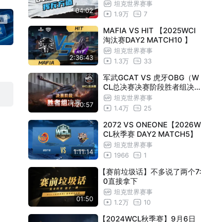
坦克世界赛事
04:02
1.9万
7
MAFIA VS HIT 【2025WCI
淘汰赛DAY2 MATCH10 】
坦克世界赛事
2:36:43
1.3万
33
军武GCAT VS 虎牙OBG（W
CL总决赛决赛阶段胜者组决赛
）
坦克世界赛事
1:20:57
1.4万
25
2072 VS ONEONE【2026W
CL秋季赛 DAY2 MATCH5】
坦克世界赛事
1:11:14
1966
1
【赛前垃圾话】不多说了两个7:
0直接拿下
坦克世界赛事
01:50
1.2万
10
【2024WCL秋季赛】9月6日