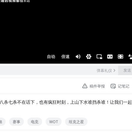
自动
倍速
发送
弹幕礼仪
稿件举报
记笔记
八杀七杀不在话下，也有疯狂时刻，上山下水谁挡杀谁！让我们一起
锦
赛事
电竞
WOT
坦克之星