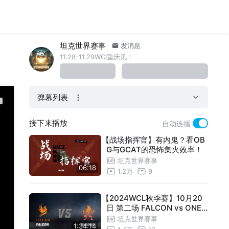
坦克世界赛事
发消息
11.28-11.29WCI重庆见！
弹幕列表
接下来播放
自动连播
【战场指挥官】有内鬼？看OB
G与GCAT的恐怖集火效率！
坦克世界赛事
06:18
1.2万
9
【2024WCL秋季赛】10月20
日 第二场 FALCON vs ONEO
NE
坦克世界赛事
1:34:14