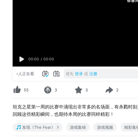
00:00
/
00:00
-
人正在看
请先
登录
或
注册
55
3
3
2
坦克之星第一周的比赛中涌现出非常多的名场面，有杀戮时刻
回顾这些精彩瞬间，也期待本周的比赛同样精彩！
发现《The Fear》
游戏集锦
游戏视频
精彩集