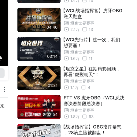
1.4万
13
【WCL战场指挥官】虎牙OBG
逆天翻盘
坦克世界赛事
04:40
2.1万
13
【WCI先行片】这一次，我们
想要赢！
坦克世界赛事
03:14
1.6万
11
【坦克之星】往期精彩回顾，
再看“虎裂朝天”！
坦克世界赛事
01:31
1.1万
4
FTT VS 虎牙OBG（WCL总决
赛决赛阶段总决赛）
来
坦克世界赛事
2:02:54
1.8万
63
【战场指挥官】OBG指挥暴怒
，28滴血险被翻盘！