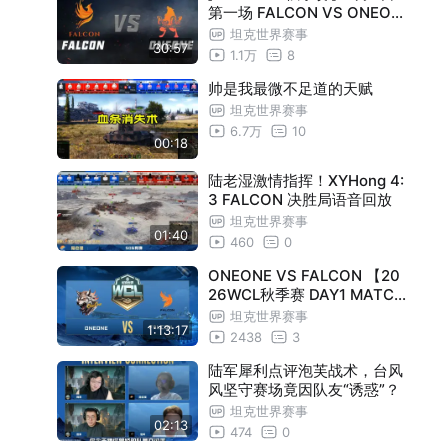
第一场 FALCON VS ONEON
E
坦克世界赛事
30:57
1.1万
8
帅是我最微不足道的天赋
坦克世界赛事
6.7万
10
00:18
陆老湿激情指挥！XYHong 4:
3 FALCON 决胜局语音回放
坦克世界赛事
01:40
460
0
ONEONE VS FALCON 【20
26WCL秋季赛 DAY1 MATCH
2】
坦克世界赛事
1:13:17
2438
3
陆军犀利点评泡芙战术，台风
风坚守赛场竟因队友“诱惑”？
坦克世界赛事
02:13
474
0