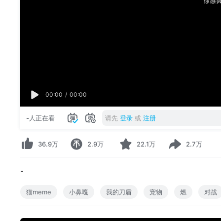
00:00
/
00:00
-
人正在看
请先
登录
或
注册
36.9万
2.9万
22.1万
2.7万
-
猫meme
小鼻嘎
我的刀盾
宠物
燃
对战