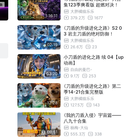
集123季爽看版 超燃对决！
小刀盾的进化之路S3-06
01:55
大胖橘猫乐乐
1:16:11
379.2万
1677
小刀盾的进化之路S3-07
01:02
《刀盾的升级进化之路》S2 0
小刀盾的进化之路S3-08
01:15
3 岩主刀盾的绝对防御！
大胖橘猫乐乐
小刀盾的进化之路S3-09
01:16
02:19
26.6万
23
小刀盾的进化之路S3-010
01:14
小刀盾的进化之路 续 04【up
动画】
小刀盾的进化之路S3-11
02:00
自由的曼巴-
03:20
小刀盾的进化之路S3-12
02:25
9.1万
253
小刀盾的进化之路 一口气看完S3 BOSS
06:48
《刀盾的升级进化之路》第二
季14-21合集完整版
战
小刀盾的进化之路 S4-01
01:12
大胖橘猫乐乐
12:28
127.5万
143
小刀盾的进化之路 S4-02
01:18
《我的刀盾入侵》宇宙篇——
小刀盾的进化之路 第三季完整版 一口气
18:20
八九十合集
看完
杨梅-大仙
小刀盾的进化之路 S4-03
00:51
08:51
555.3万
338