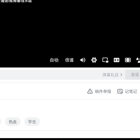
自动
倍速
发送
弹幕礼仪
稿件举报
记笔记
热血
学生