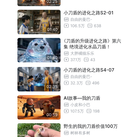
02:25
小刀盾的进化之路S2-01
自由的曼巴-
106.5万
638
01:40
《刀盾的升级进化之路》第六
集 绝境进化水晶刀盾！
大胖橘猫乐乐
01:40
37.1万
43
小刀盾的进化之路S4-07
自由的曼巴-
32.3万
496
02:35
AI故事—我的刀盾
小皮和小巴
107.5万
198
00:59
野生的我的刀盾价值100万
树林有多树