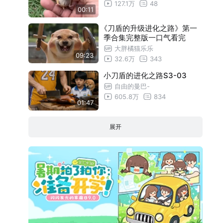
127.1万
48
00:11
《刀盾的升级进化之路》第一
季合集完整版一口气看完
大胖橘猫乐乐
09:23
32.6万
343
小刀盾的进化之路S3-03
自由的曼巴-
605.8万
834
01:47
展开