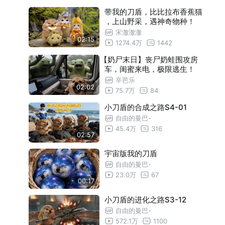
小刀盾的进化之路 S4-04
01:11
带我的刀盾，比比拉布香蕉猫
小刀盾的进化之路 S4-05
01:32
，上山野采，遇神奇物种！
宋澈澈澈
小刀盾的进化之路S4-06
01:48
02:15
1274.4万
1442
小刀盾的进化之路S4-07
02:35
【奶尸末日】丧尸奶蛙围攻房
车，闺蜜来电，极限逃生！
小刀盾的进化之路S4-12
01:14
辛芭乐
02:02
75.7万
84
小刀盾的合成之路S4-01
自由的曼巴-
45.4万
316
02:57
宇宙版我的刀盾
自由的曼巴-
23.0万
67
00:17
小刀盾的进化之路S3-12
自由的曼巴-
572.1万
1100