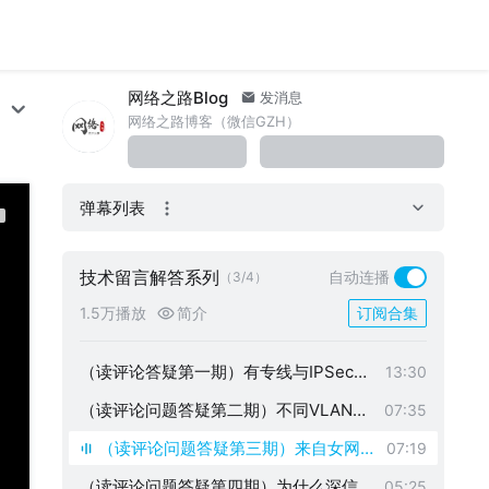
网络之路Blog
发消息
网络之路博客（微信GZH）
弹幕列表
技术留言解答系列
自动连播
（3/4）
1.5万播放
简介
订阅合集
（读评论答疑第一期）有专线与IPSec，
13:30
如何专线断了自动切换到IPSec
（读评论问题答疑第二期）不同VLAN相
07:35
同网段能ping通吗？
（读评论问题答疑第三期）来自女网
07:19
工的一个技术问题，本地线路坏了能
（读评论问题答疑第四期）为什么深信
05:25