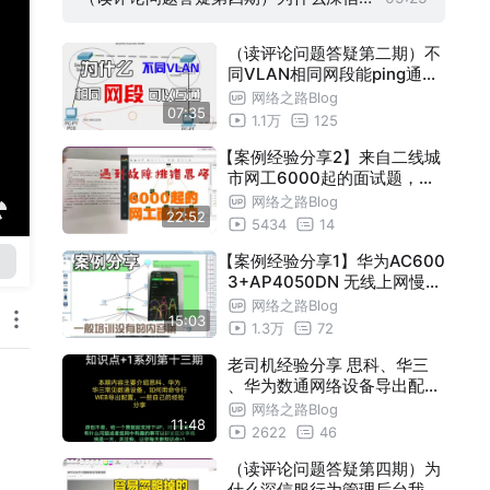
通过专线从对方网络上网吗？
服行为管理后台我访问不到呢？
（读评论问题答疑第二期）不
同VLAN相同网段能ping通吗
？
网络之路Blog
07:35
1.1万
125
【案例经验分享2】来自二线城
市网工6000起的面试题，来
检验下自己的技术（下）
网络之路Blog
22:52
5434
14
【案例经验分享1】华为AC600
3+AP4050DN 无线上网慢、
漫游效果差
网络之路Blog
15:03
1.3万
72
老司机经验分享 思科、华三
、华为数通网络设备导出配置
的四种方法
网络之路Blog
11:48
2622
46
（读评论问题答疑第四期）为
什么深信服行为管理后台我访