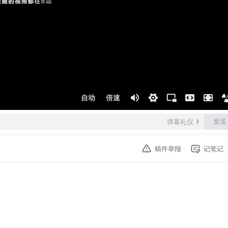
自动
倍速
发送
弹幕礼仪
稿件举报
记笔记