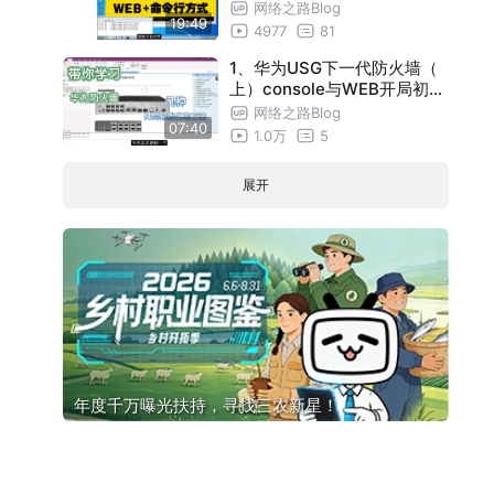
网络之路Blog
19:49
4977
81
1、华为USG下一代防火墙（
上）console与WEB开局初始
化（还不会如何开局吗）
网络之路Blog
07:40
1.0万
5
展开
年度千万曝光扶持，寻找三农新星！