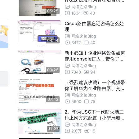
问不到呢？
网络之路Blog
05:25
1604
43
Cisco路由器忘记密码怎么处
理
网络之路Blog
04:44
3472
40
新手必知！企业网络设备如何
使用console进入，带你了解
会遇到哪些坑，需要用到的软
网络之路Blog
09:26
件（还不知道console线是什
7348
94
么的赶紧看看）
（强烈建议收藏）一个视频带
你了解华为企业路由器、交换
机、AC忘记登录密码怎么破
网络之路Blog
07:43
？（保留配置不丢失）
5600
75
2、华为USG下一代防火墙三
种上网方式配置（小型局域网
就这么配置的）
网络之路Blog
17:27
2.0万
15