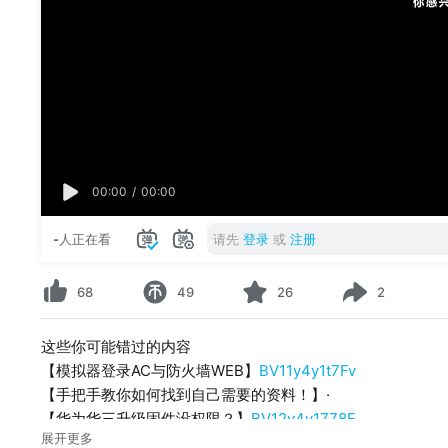
00:00
/
00:00
-
人正在看
请先
登录
或
注册
68
49
26
2
这些你可能错过的内容
【模拟器登录AC与防火墙WEB】
BV11y4y1t7Fv
【手把手教你如何找到自己需要的资料！】·
【华为华三升级固件没权限？】
BV12y4y1778F
展开更多
【读评论第一期】
BV1q64y1U75S