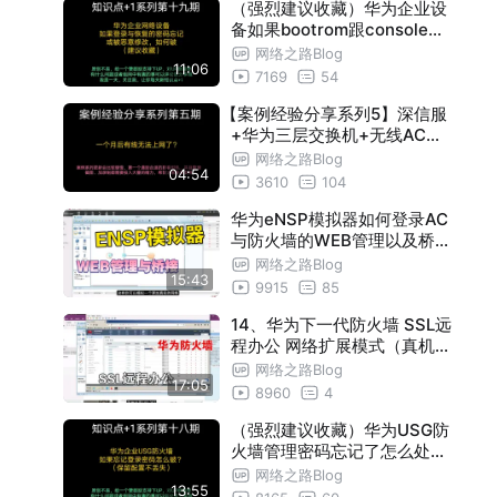
（强烈建议收藏）华为企业设
备如果bootrom跟console密
码都忘记了怎么办？（如果前
网络之路Blog
11:06
任同事与公司发生不愉快把信
7169
54
息都修改了！）
【案例经验分享系列5】深信服
+华为三层交换机+无线AC场
景（一个月后客户说有线上不
网络之路Blog
04:54
网了，无线正常）
3610
104
华为eNSP模拟器如何登录AC
与防火墙的WEB管理以及桥接
到真实网络，让实验更完美
网络之路Blog
15:43
9915
85
14、华为下一代防火墙 SSL远
程办公 网络扩展模式（真机演
示，模拟器不支持）
网络之路Blog
17:05
8960
4
（强烈建议收藏）华为USG防
火墙管理密码忘记了怎么处理
（保留配置）
网络之路Blog
13:55