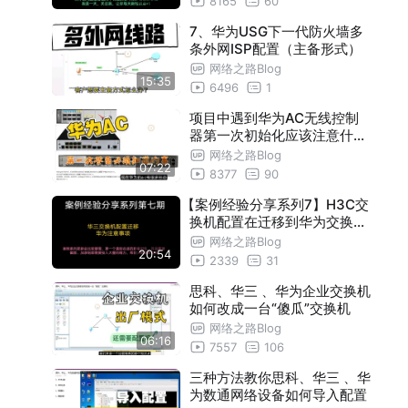
8165
60
7、华为USG下一代防火墙多
条外网ISP配置（主备形式）
网络之路Blog
15:35
6496
1
项目中遇到华为AC无线控制
器第一次初始化应该注意什么
？
网络之路Blog
07:22
8377
90
【案例经验分享系列7】H3C交
换机配置在迁移到华为交换机
需要注意哪些问题
网络之路Blog
20:54
2339
31
思科、华三 、华为企业交换机
如何改成一台“傻瓜”交换机
网络之路Blog
06:16
7557
106
三种方法教你思科、华三 、华
为数通网络设备如何导入配置