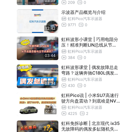
03:59
209
0
示波器产品概览与介绍
虹科Pico汽车示波器
9771
0
12:42
虹科波形小课堂 | 巧用电阻分
压！精准判断LIN总线从节点
是否在线！
虹科Pico汽车示波器
03:44
384
0
虹科波形课堂 | 偶发故障总走
弯路？这辆奔驰C180L偶发怠
速抖动，反复换件却...
虹科Pico汽车示波器
03:34
430
0
虹科Pico说 | 小米SU7高速行
驶方向盘震动？到底啥是NVH
测试？
虹科Pico汽车示波器
01:56
4225
2
虹科免拆诊断 | 北京现代 ix35
无故障码的偶发多缸随机失火