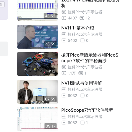
析
虹科Pico汽车示波器
43:52
4407
12
NVH 1-基本介绍
虹科Pico汽车示波器
5402
0
23:59
掀开Pico新版示波器和PicoS
cope 7软件的神秘面纱
虹科Pico汽车示波器
14:12
1.1万
1
NVH测试与使用讲解
虹科Pico汽车示波器
6032
0
07:59
PicoScope7汽车软件教程
虹科Pico汽车示波器
6062
1
09:17