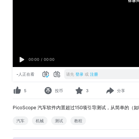
00:00
/
00:00
-
人正在看
请先
登录
或
注册
5
投币
3
分享
PicoScope 汽车软件内置超过150项引导测试，从简单
汽车
机械
测试
教程