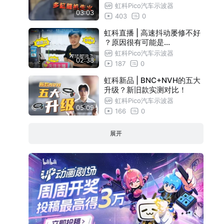
，原因竟然是....
虹科Pico汽车示波器
03:03
403
0
虹科直播 | 高速抖动屡修不好
？原因很有可能是...
虹科Pico汽车示波器
02:38
187
0
虹科新品 | BNC+NVH的五大
升级？新旧款实测对比！
虹科Pico汽车示波器
05:09
166
0
展开