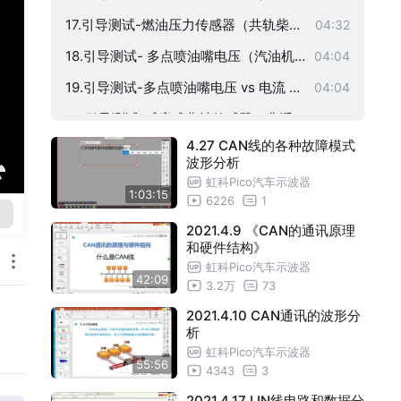
-起动中）
17.引导测试-燃油压力传感器（共轨柴油
04:32
机）
18.引导测试- 多点喷油嘴电压（汽油机
04:04
）
19.引导测试-多点喷油嘴电压 vs 电流 （
04:04
汽油机）
20.引导测试-感应式曲轴传感器（非浮
03:36
4.27 CAN线的各种故障模式
地-运行中）
21.引导测试-缸内直喷式喷油嘴电压（汽
04:30
波形分析
油机）
22.引导测试-缸内直喷式喷油嘴电流（
04:05
虹科Pico汽车示波器
1:03:15
6226
1
汽油机）
23.引导测试-缸内直喷式喷油嘴电压 vs
04:20
2021.4.9 《CAN的通讯原理
电流（汽油机）
和硬件结构》
虹科Pico汽车示波器
42:09
3.2万
73
2021.4.10 CAN通讯的波形分
析
虹科Pico汽车示波器
55:56
4343
3
2021.4.17 LIN线电路和数据分