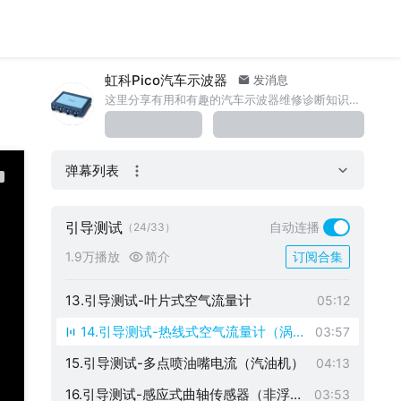
4.引导测试-凸轮轴位置传感器 vs 曲轴
03:54
位置传感器
5.引导测试-感应式凸轮轴传感器
02:48
虹科Pico汽车示波器
6.引导测试-感应式曲轴传感器（浮地-运
发消息
03:17
这里分享有用和有趣的汽车示波器维修诊断知识。www.qichebo.com
行中）
7.引导测试-倒车雷达探头
01:59
8.引导测试-无钥匙进入探头
03:58
弹幕列表
9.引导测试- 压电式喷油嘴电流（Bosch
05:06
共轨柴油）
10.引导测试-压力调节阀（Bosch共轨柴
04:34
引导测试
自动连播
（24/33）
油）
11.引导测试-流量控制阀（Bosch共轨柴
03:39
1.9万播放
简介
订阅合集
油）
12.引导测试-电磁阀式喷油嘴电流（Bos
03:19
ch共轨柴油）
13.引导测试-叶片式空气流量计
05:12
14.引导测试-热线式空气流量计（涡轮
03:57
增压柴油机）
15.引导测试-多点喷油嘴电流（汽油机）
04:13
16.引导测试-感应式曲轴传感器（非浮地
03:53