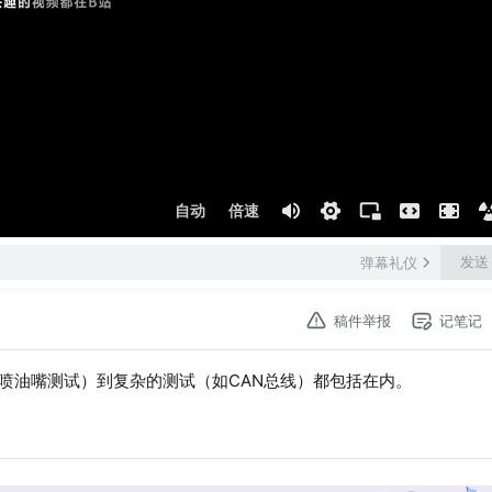
自动
倍速
发送
弹幕礼仪
稿件举报
记笔记
的（如喷油嘴测试）到复杂的测试（如CAN总线）都包括在内。