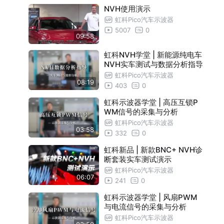
NVH使用演示
虹科Pico汽车示波器
5007
0
09:58
虹科NVH学堂 | 新能源纯电车
NVH实车测试与数据分析指导
虹科Pico汽车示波器
08:19
403
0
虹科示波器学堂 | 高压互锁P
WM信号的采集与分析
虹科Pico汽车示波器
03:58
332
0
虹科新品 | 新款BNC+ NVH诊
断套装实车测试演示
虹科Pico汽车示波器
06:07
241
0
虹科示波器学堂 | 风扇PWM
与电流信号的采集与分析
虹科Pico汽车示波器