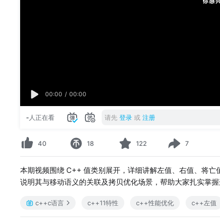
00:00
/
00:00
-
人正在看
请先
登录
或
注册
40
18
122
7
本期视频围绕 C++ 值类别展开，详细讲解左值、右值、将亡
说明其与移动语义的关联及拷贝优化场景，帮助大家扎实掌握
c++c语言
c++11特性
c++性能优化
c++左值