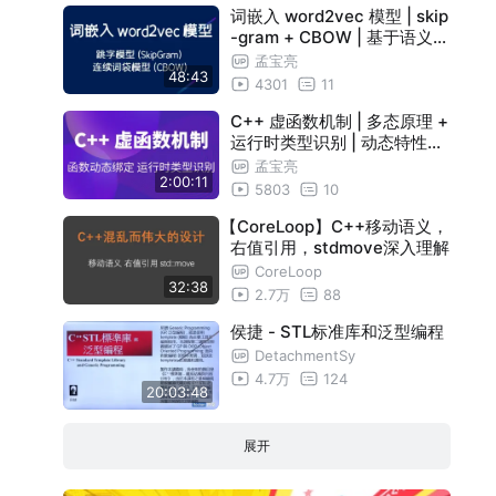
词嵌入 word2vec 模型 | skip
-gram + CBOW | 基于语义的
低维稠密词向量训练方法
孟宝亮
48:43
4301
11
C++ 虚函数机制 | 多态原理 +
运行时类型识别 | 动态特性底
层技术
孟宝亮
2:00:11
5803
10
【CoreLoop】C++移动语义，
右值引用，stdmove深入理解
CoreLoop
32:38
2.7万
88
侯捷 - STL标准库和泛型编程
DetachmentSy
4.7万
124
20:03:48
展开