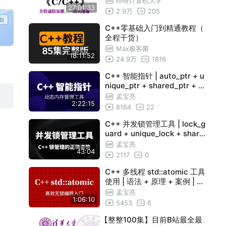
哔哩计算机大学
27:01:33
无废话，拿走不谢，带你一步
2.9万
205
步从零小白入门到开发大佬！
C++零基础入门到精通教程（
全程干货）
Max极客菌
18:11:52
24.9万
1816
C++ 智能指针 | auto_ptr + u
nique_ptr + shared_ptr + w
eak_ptr | 半自动内存管理工
孟宝亮
2:22:15
具
8164
22
C++ 并发锁管理工具 | lock_g
uard + unique_lock + share
d_lock + scoped_lock
孟宝亮
43:04
2117
0
C++ 多线程 std::atomic 工具
使用 | 语法 + 原理 + 案例 | 并
发编程必备技术
孟宝亮
1:06:10
5453
6
【整整100集】目前B站最全最