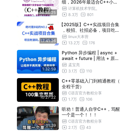
细，2026年最适合C++小白
零基础自学入门教程，全程干
计算机技术学院_
56:35:25
货无废话！让你少走99%的弯
8.3万
801
路！从零小白到C++开发大佬
【2025版】C++实战项目合集
看这套就够了！
，校招、社招必备，项目吃透
可直接写简历，超级实用！！
linux大本营
17:41:26
！
13.2万
176
Python 异步编程 | async +
await + future | 用法 + 原理
+ 案例 | 高频面试考点
孟宝亮
1:32:59
3.1万
110
C++零基础入门到精通教程（
全程干货）
C语言官方教程分享
10:27:22
1.7万
106
听劝！普通人自学C++，骂醒
一个是一个！！！
C语言官方教程分享
01:39
2.1万
43