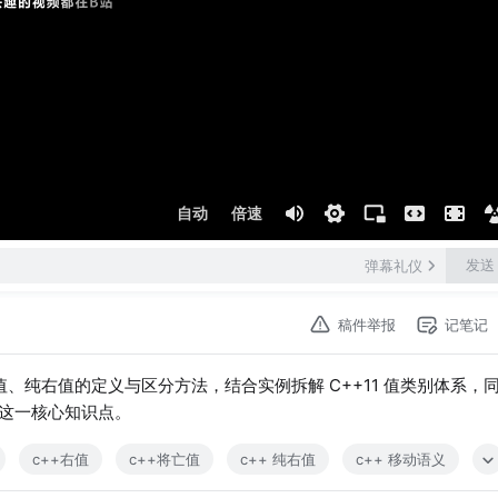
自动
倍速
发送
弹幕礼仪
稿件举报
记笔记
值、纯右值的定义与区分方法，结合实例拆解 C++11 值类别体系，
这一核心知识点。
c++右值
c++将亡值
c++ 纯右值
c++ 移动语义