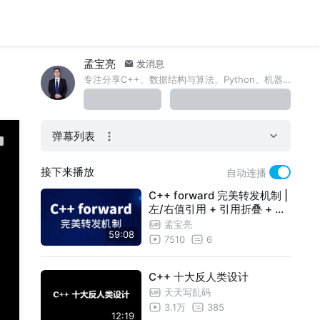
孟宝亮
发消息
专注分享C++、数据结构与算法、Python、机器学习、深度学习、大模型等技术课程，课程请看主页合集，欢迎交流学习。
弹幕列表
接下来播放
自动连播
C++ forward 完美转发机制 |
左/右值引用 + 引用折叠 + 工
厂函数 | 高效参数传递方法
孟宝亮
59:08
7510
6
C++ 十大反人类设计
天天写乱码
3.1万
385
12:19