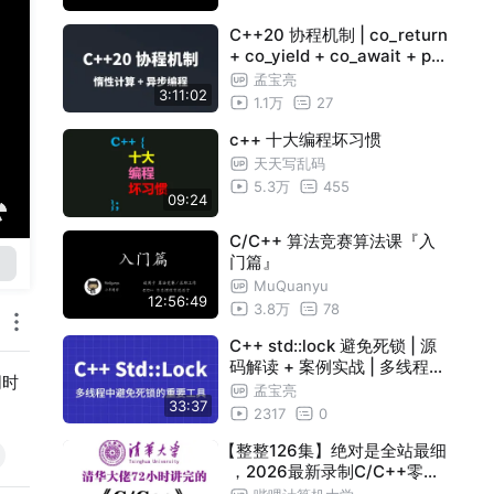
C++20 协程机制 | co_return
+ co_yield + co_await + pro
mise_type + coroutine_han
孟宝亮
3:11:02
dle
1.1万
27
c++ 十大编程坏习惯
天天写乱码
5.3万
455
09:24
C/C++ 算法竞赛算法课『入
门篇』
MuQuanyu
12:56:49
3.8万
78
C++ std::lock 避免死锁 | 源
码解读 + 案例实战 | 多线程安
同时
全核心技能
孟宝亮
33:37
2317
0
【整整126集】绝对是全站最细
，2026最新录制C/C++零基
础入门到大神教程，全程干货