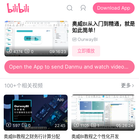
Download App
奥威BI从入门到精通，就是
如此简单！
OurwayBI
立即播放
4374
0
09:16:23
Open the App to send Danmu and watch videos together
100+个相关视频
更多
App
App
597
0
22:45
1105
1
05:26:24
奥威BI教程之财务行计算分配
奥威BI教程之个性化开发