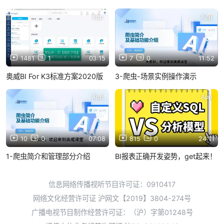
App
App
1481
1
03:15
7
0
11:52
奥威BI For K3标准方案2020版
3-爬虫-场景实例操作演示
App
App
10
0
07:08
815
0
24:11
1-爬虫简介和管理部分介绍
BI报表正确开发姿势，get起来！
信息网络传播视听节目许可证：0910417
网络文化经营许可证 沪网文【2019】3804-274号
广播电视节目制作经营许可证：（沪）字第01248号