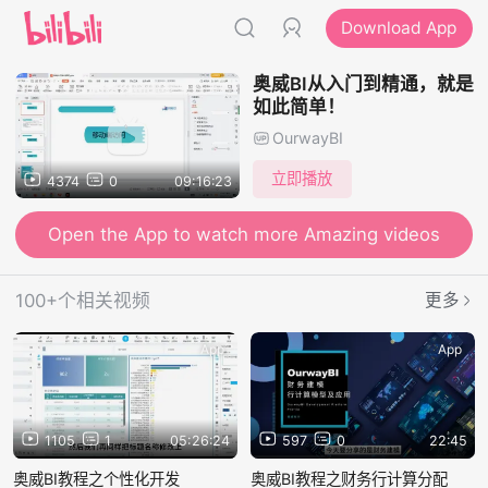
Download App
奥威BI从入门到精通，就是
如此简单！
OurwayBI
立即播放
4374
0
09:16:23
Open the App to watch more Amazing videos
100+个相关视频
更多
App
App
1105
1
05:26:24
597
0
22:45
奥威BI教程之个性化开发
奥威BI教程之财务行计算分配