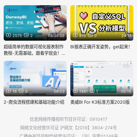
App
App
2575
2
08:38:09
815
0
24:11
超级简单的数据可视化报表制作
BI报表正确开发姿势，get起来！
教程-无需基础，跟着学就会！
（奥威BI工具）
App
App
16
0
08:03
1481
1
03:15
2-爬虫流程搭建和基础功能介绍
奥威BI For K3标准方案2020版
信息网络传播视听节目许可证：0910417
网络文化经营许可证 沪网文【2019】3804-274号
广播电视节目制作经营许可证：（沪）字第01248号