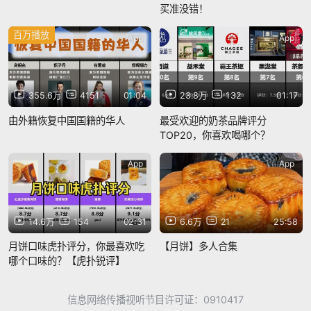
买准没错！
百万播放
App
App
355.6万
4151
01:04
23.8万
132
01:17
由外籍恢复中国国籍的华人
最受欢迎的奶茶品牌评分
TOP20，你喜欢喝哪个？
App
App
14.6万
154
02:31
6.6万
21
25:58
月饼口味虎扑评分，你最喜欢吃
【月饼】多人合集
哪个口味的？【虎扑锐评】
信息网络传播视听节目许可证：0910417