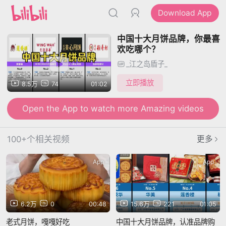
Download App
中国十大月饼品牌，你最喜
欢吃哪个？
_江之岛盾子_
立即播放
8.5万
74
01:02
Open the App to watch more Amazing videos
100+个相关视频
更多
App
App
6.2万
0
00:48
15.6万
221
01:05
老式月饼，嘎嘎好吃
中国十大月饼品牌，认准品牌购