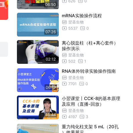
626
0
06:50
mRNA实验操作流程
翌圣生物
5537
0
07:26
离心脱盐柱（柱+离心套件）
操作演示
翌圣生物
02:12
502
1
RNA体外转录实验操作指南
翌圣生物
7701
0
06:19
小翌课堂丨CCK-8的基本原理
及应用（直播-回放）
翌圣生物
46:44
4197
3
重力纯化柱支架 5 mL（20孔
）效果展示