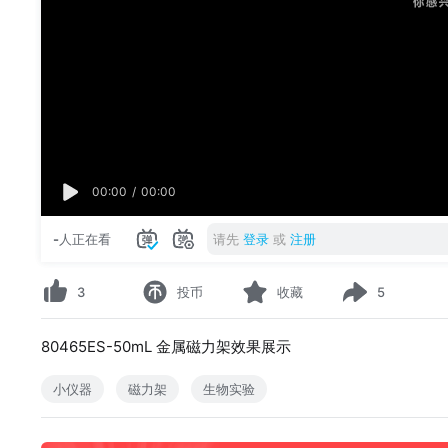
00:00
/
00:00
-
人正在看
请先
登录
或
注册
3
投币
收藏
5
80465ES-50mL 金属磁力架效果展示
小仪器
磁力架
生物实验