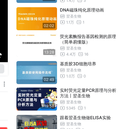
1.4万
3
DNA磁珠纯化原理动画
翌圣生物
1.1万
1
02:02
荧光素酶报告基因检测的原理
（简单易懂版）
翌圣生物
13:28
4.4万
16
基质胶3D细胞培养
翌圣生物
1.0万
0
02:49
实时荧光定量PCR原理与分析
方法丨翌圣生物
翌圣生物
1:19:58
5345
1
跟着翌圣生物做ELISA实验
翌圣生物