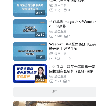
翌圣生物
1.1万
0
04:48
快速掌握Image J分析Wester
n Blot条带
翌圣生物
02:59
4948
1
Western Blot蛋白免疫印迹实
验攻略丨翌圣生物
翌圣生物
13:19
5031
0
小翌课堂丨双荧光素酶报告基
因检测实验解析（直播-回放
）
翌圣生物
50:39
4121
3
展开