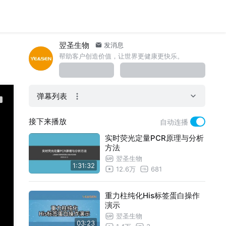
翌圣生物
发消息
帮助客户创造价值，让世界更健康更快乐。
弹幕列表
接下来播放
自动连播
实时荧光定量PCR原理与分析
方法
翌圣生物
1:31:32
12.6万
681
重力柱纯化His标签蛋白操作
演示
翌圣生物
03:23