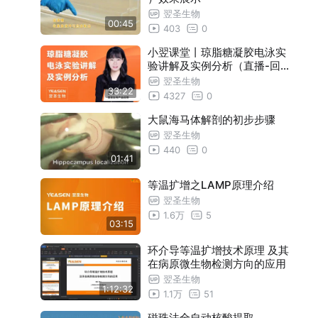
翌圣生物
00:45
403
0
小翌课堂丨琼脂糖凝胶电泳实
验讲解及实例分析（直播-回
放）
翌圣生物
33:22
4327
0
大鼠海马体解剖的初步步骤
翌圣生物
440
0
01:41
等温扩增之LAMP原理介绍
翌圣生物
1.6万
5
03:15
环介导等温扩增技术原理 及其
在病原微生物检测方向的应用
翌圣生物
1:12:32
1.1万
51
磁珠法全自动核酸提取