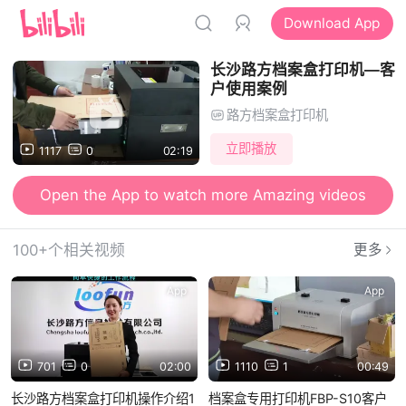
Download App
长沙路方档案盒打印机—客
户使用案例
路方档案盒打印机
立即播放
1117
0
02:19
Open the App to watch more Amazing videos
100+个相关视频
更多
App
App
701
0
02:00
1110
1
00:49
长沙路方档案盒打印机操作介绍1
档案盒专用打印机FBP-S10客户