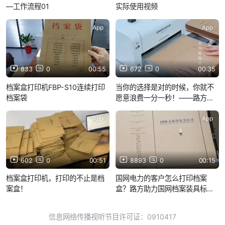
—工作流程01
实际使用视频
App
App
833
0
00:55
672
0
00:35
档案盒打印机FBP-S10连续打印
当你的选择是对的时候，你就不
档案袋
愿意浪费一分一秒！——路方档
案盒专用打印机！
App
App
602
0
00:51
8893
0
00:15
档案盒打印机，打印的不止是档
国网电力的客户怎么打印档案
案盒！
盒？路方助力国网档案装具标准
化管理！
信息网络传播视听节目许可证：0910417