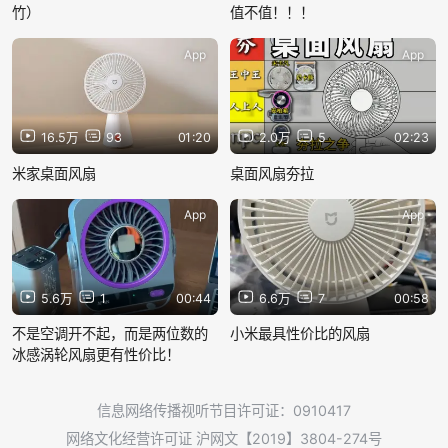
竹）
值不值！！！
App
App
16.5万
93
01:20
2.0万
5
02:23
米家桌面风扇
桌面风扇夯拉
App
App
5.6万
1
00:44
6.6万
7
00:58
不是空调开不起，而是两位数的
小米最具性价比的风扇
冰感涡轮风扇更有性价比！
信息网络传播视听节目许可证：0910417
网络文化经营许可证 沪网文【2019】3804-274号