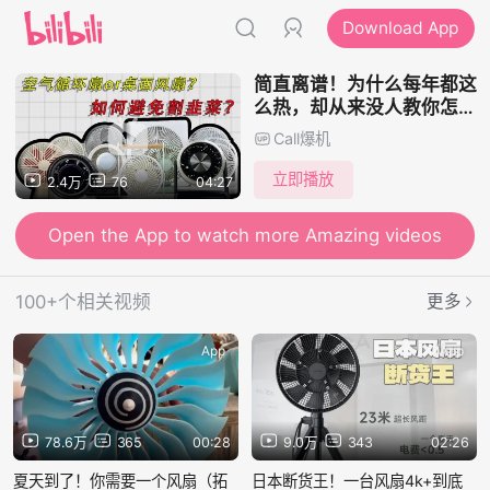
Download App
简直离谱！为什么每年都这
么热，却从来没人教你怎么
选风扇？花了3000+买来
Call爆机
的教训！如果不想走弯路花
冤枉钱的话，那本期视频或
立即播放
2.4万
76
04:27
许对你有所帮助，桌面风扇
大横评
Open the App to watch more Amazing videos
100+个相关视频
更多
App
App
78.6万
365
00:28
9.0万
343
02:26
夏天到了！你需要一个风扇（拓
日本断货王！一台风扇4k+到底