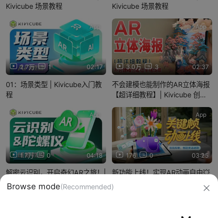
Kivicube 场景教程
Kivicube 场景教程
App
App
2.7万
1
02:17
3.0万
3
02:37
01：场景类型 | Kivicube入门教
不会建模也能制作的AR立体海报
程
【超详细教程】| Kivicube 创意
教程
App
App
1.7万
0
04:18
176
0
03:25
解密云识别，开启奇幻AR之旅！|
新功能上线！实现AR动画自由💥
Kivicube 场景教程
信息网络传播视听节目许可证：0910417