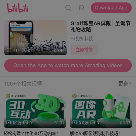
Download App
Graff珠宝AR试戴 | 圣诞节
礼物攻略
弥知科技
立即播放
415
0
00:46
Open the App to watch more Amazing videos
100+个相关视频
更多
App
App
1.9万
0
01:31
3.9万
3
03:37
轻松构建个性化3D互动内容！|
解锁AR图像跟踪制作技巧！|