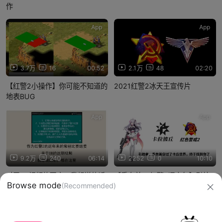
作
App
App
3.7万
16
00:52
2.1万
48
02:20
【红警2小操作】你可能不知道的
2021红警2冰天王宣传片
地表BUG
App
App
9.2万
240
06:14
2252
0
10:10
对于08视频的回应：我想说的话
【香奈美 • 红警2语音包】引航
Browse mode
(Recommended)
都在这了
者，香奈美来陪你玩红警了
信息网络传播视听节目许可证：0910417