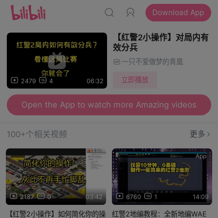
Download App
【红警2小操作】对局内有
效分兵
一只不爱做梦的青凰
立即播放
2479
4
06:32
Open the App to watch more Amazing videos
100+个相关视频
更多
App
App
2187
0
03:42
6760
1
14:09
【红警2小操作】如何简化你的操
红警2地编教程：全新地编WAE