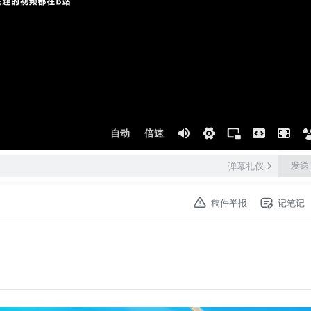
自动
倍速
发送
弹幕礼仪
稿件举报
记笔记