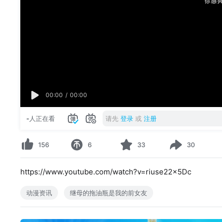
00:00
/
00:00
-
人正在看
请先
登录
或
注册
156
6
33
30
https://www.youtube.com/watch?v=riuse22x5Dc
动漫资讯
继母的拖油瓶是我的前女友