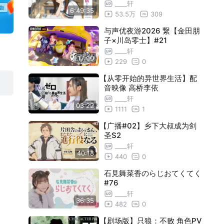
____轩
6:49:35
53.5万
309
与声优夜游2026 繋【金田朋
子×川岛零士】#21
____轩
17:00
229
0
【从零开始的异世界生活】配
音映像 高桥李依
____轩
03:22
1111
1
【广播#02】乡下大叔成为剑
圣S2
____轩
40:18
440
0
石見舞菜香のらじおてくてく
#76
____轩
36:35
482
0
【剧场版】只狼：不败 角色PV