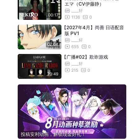
エマ（CV伊藤静）
____轩
00:17
1136
0
【2027年4月】尚善 日语配音
版 PV1
____轩
02:06
655
0
【广播#02】欺诈游戏
____轩
215
0
29:49
投稿安利动画，解锁现金好礼！