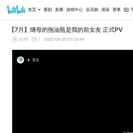
首页
番剧
直播
游戏中心
会员购
漫画
赛事
【7月】继母的拖油瓶是我的前女友 正式PV
6170
1
2022-04-26 03:03:44
关注