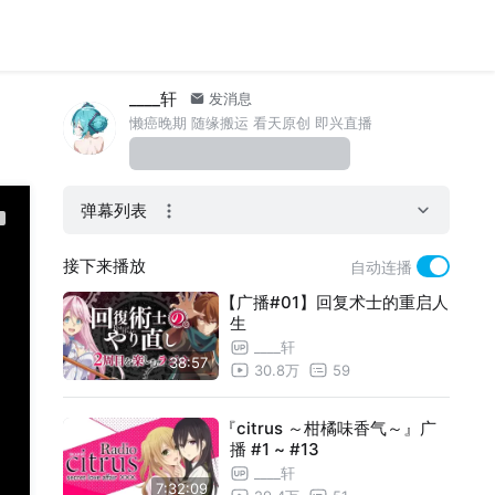
____轩
发消息
懒癌晚期 随缘搬运 看天原创 即兴直播
弹幕列表
接下来播放
自动连播
【广播#01】回复术士的重启人
生
____轩
38:57
30.8万
59
『citrus ～柑橘味香气～』广
播 #1 ~ #13
____轩
7:32:09