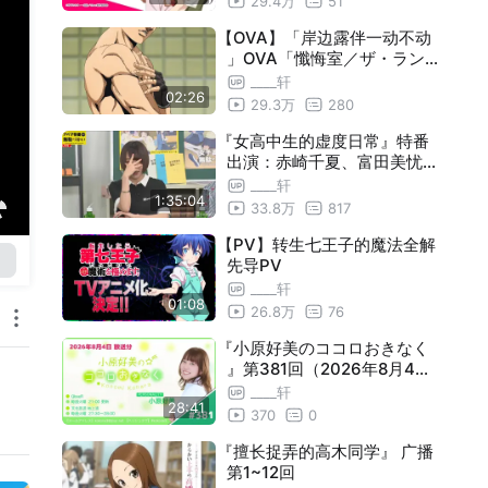
29.4万
51
【OVA】「岸边露伴一动不动
」OVA「懺悔室／ザ・ラン」
新PV
____轩
02:26
29.3万
280
『女高中生的虚度日常』特番
出演：赤崎千夏、富田美忧、
佐藤聪美、兴津和幸
____轩
1:35:04
33.8万
817
【PV】转生七王子的魔法全解
先导PV
____轩
01:08
26.8万
76
『小原好美のココロおきなく
』第381回（2026年8月4日
放送分）
____轩
28:41
370
0
『擅长捉弄的高木同学』 广播
第1~12回