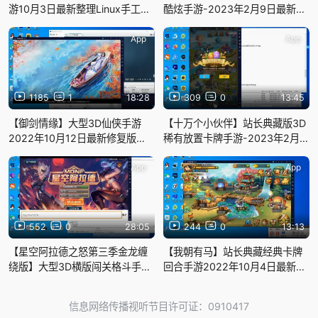
游10月3日最新整理Linux手工服
酷炫手游-2023年2月9日最新整
务端源码视频教程+本地验证+完
理Win手工服务端源码视频教程-
善GM授权后台工具+安卓端！
完善GM后台工具！
App
App
1185
1
18:28
309
0
13:45
【御剑情缘】大型3D仙侠手游
【十万个小伙伴】站长典藏版3D
2022年10月12日最新修复版
稀有放置卡牌手游-2023年2月3
linux服务端源码视频架设教程-配
日最新整理Linux手工服务端源码
全套数据库-增加至最高200级-
视频教程-GM授权后台工具！
App
App
各种工具+完善GM后台+商城编
辑
552
0
28:05
244
0
13:13
【星空阿拉德之怒第三季金龙缠
【我朝有马】站长典藏经典卡牌
绕版】大型3D横版闯关格斗手
回合手游2022年10月4日最新整
游-2023年1月11日最新整理
理Linux手工服务端源码视频教程
Linux手工服务端源码视频教程-
+完善GM全功能后台！
信息网络传播视听节目许可证：0910417
完善全套运营后台-完美GM授权