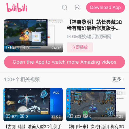
Download App
【神启黎明】站长典藏3D
稀有魔幻最新修复版手
游-2023年1月11日最新整
GM服务端手游源码网
理Linux手工服务端源码视
频教程-完善GM授权后台
立即播放
413
0
24:02
工具-授权本地热更资源！
Open the App to watch more Amazing videos
100+个相关视频
更多
App
App
971
0
21:02
802
0
17:29
【古剑飞仙】唯美大型3D仙侠手
【机甲归来】次时代装甲稀有3D