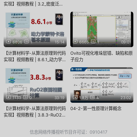
实现】视频教程 | 3.2_密度泛函
理论DFT简介
App
App
6806
1
15:14
6665
1
09:01
【计算材料学-从算法原理到代码
Ovito可视化堆垛层错、缺陷和原
实现】视频教程 | 8.6.1_动力学蒙
子应力
特卡洛基本原理
App
App
1133
0
33:19
1.8万
4
23:02
【计算材料学-从算法原理到代码
04-2-第一性原理计算概念
实现】视频教程 | 3.8.3-RuO2的
表面相图计算
信息网络传播视听节目许可证：0910417