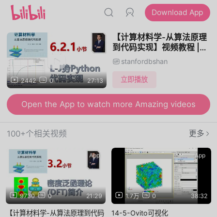
Download App
【计算材料学-从算法原理
到代码实现】视频教程 |
6.2.1_L-J势的Python代码
stanfordbshan
实现
立即播放
2442
0
27:13
Open the App to watch more Amazing videos
100+个相关视频
更多
App
App
9730
0
21:29
1.7万
0
38:32
【计算材料学-从算法原理到代码
14-5-Ovito可视化