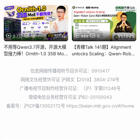
动态 MoE
App
App
2.7万
18
07:32
489
0
01:23:25
不用等Qwen3.7开源，开源大模
【青稞Talk 141期】Alignment
型接力棒！Ornith-1.0 35B MoE
unlocks Scaling：Qwen-Robot
干翻同级，Agentic Coding新黑
Suite 的设计原理和背后的思考
信息网络传播视听节目许可证：0910417
网络文化经营许可证 沪网文【2019】3804-274号
广播电视节目制作经营许可证：（沪）字第01248号
增值电信业务经营许可证 沪B2-20100043
备案号：沪ICP备13002172号
https://beian.miit.gov.cn/#/home