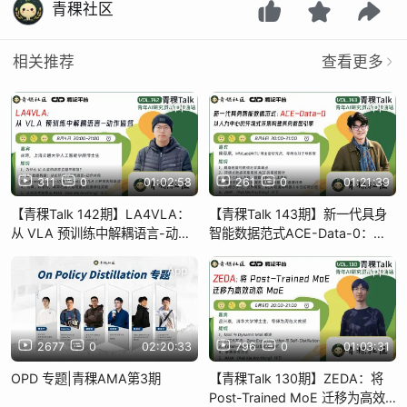
青稞社区
相关推荐
查看更多
App
App
311
0
01:02:58
261
0
01:21:39
【青稞Talk 142期】LA4VLA：
【青稞Talk 143期】新一代具身
从 VLA 预训练中解耦语言-动作
智能数据范式ACE-Data-0：以
监督
人为中心的环境式采集构建具身
数据引擎
App
App
2677
0
02:20:33
796
0
01:03:31
OPD 专题|青稞AMA第3期
【青稞Talk 130期】ZEDA：将
Post-Trained MoE 迁移为高效