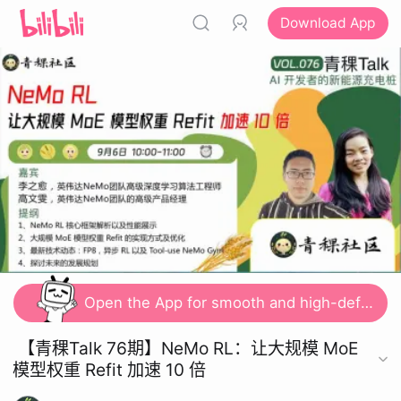
Download App
Open the App for smooth and high-definition viewing
【青稞Talk 76期】NeMo RL：让大规模 MoE
模型权重 Refit 加速 10 倍