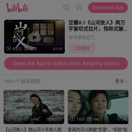
Download App
豆瓣8.1《山河故人》两万
字絮叨式拉片，饱和式解析
一遍看懂
往来有白丁_
立即播放
8.0万
443
47:51
Open the App to watch more Amazing videos
100+个相关视频
更多
App
App
71.1万
3446
02:05:57
7.9万
140
17:54
【山河故人】跨山河十年故人相
爱真的可以跨越“生理”、“年龄”和