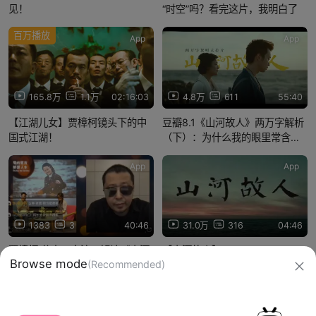
见！
“时空”吗？看完这片，我明白了
百万播放
App
App
165.8万
1.1万
02:16:03
4.8万
611
55:40
【江湖儿女】贾樟柯镜头下的中
豆瓣8.1《山河故人》两万字解析
国式江湖！
（下）：为什么我的眼里常含泪
水？
App
App
1383
3
40:46
31.0万
316
04:46
贾樟柯 分享、交流、解读《山河
【山河故人】--Go West
故人》创作背后的故事
Browse mode
(Recommended)
信息网络传播视听节目许可证：0910417