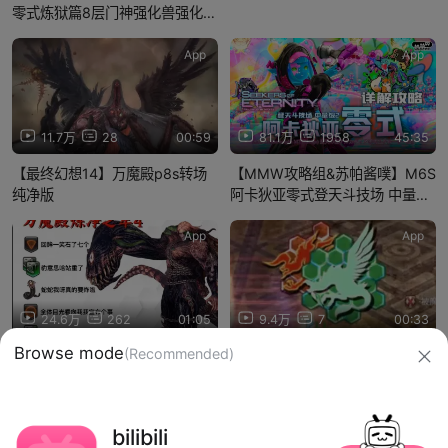
零式炼狱篇8层门神强化兽强化车
脑死法
App
App
11.7万
28
00:59
81.1万
1958
45:35
【最终幻想14】万魔殿p8s转场
【MMW攻略组&苏帕酱噗】M6S
纯净版
阿卡狄亚零式登天斗技场 中量级
2 攻略详解
App
App
24.6万
262
01:05
9.4万
7
00:33
Browse mode
(Recommended)
P8S 你逼疯了多少人！
为什么不变啊！！！
信息网络传播视听节目许可证：0910417
bilibili
网络文化经营许可证 沪网文【2019】3804-274号