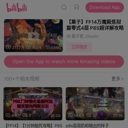
Download App
【菓子】FF14万魔殿炼狱
篇零式4层 P8S超详解攻略
菓子君_Okashi
立即播放
217.7万
4024
01:03:00
Open the App to watch more Amazing videos
100+个相关视频
更多
App
App
4.6万
3
01:29
10.6万
27
01:16
【FF14】【1分钟脑死攻略】P8S
p8s首周奶和输出的样子