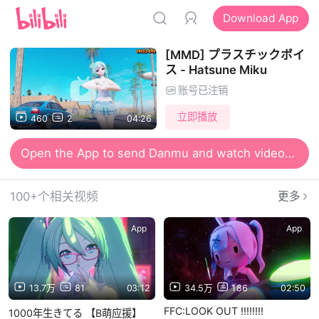
Download App
[MMD] プラスチックボイ
ス - Hatsune Miku
账号已注销
立即播放
460
2
04:26
Open the App to send Danmu and watch videos together
100+个相关视频
更多
App
App
13.7万
81
03:12
34.5万
186
02:50
FFC:LOOK OUT !!!!!!!!
1000年生きてる 【B萌应援】