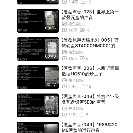
3.4万
10
【硬盘声音-023】世界上第一
款叠瓦盘的声音
梭鱼罐头
00:36
1.8万
16
【硬盘原声大碟系列-005】万
转硬盘ST4000NM0001的声
音是什么样的？
梭鱼罐头
00:46
1.8万
6
【硬盘声音-006】来听听西部
数据HC510的炒豆子
梭鱼罐头
00:47
2.4万
15
【硬盘声音-046】希捷企业级
叠瓦盘银河5E8的声音
梭鱼罐头
02:51
7221
2
【硬盘声音-049】1986年20
MB硬盘的运行声音