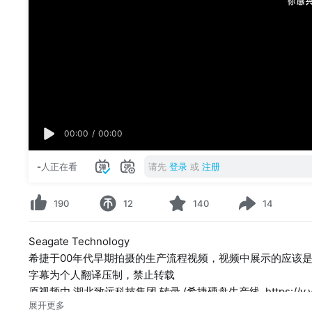
00:00
/
00:00
-
人正在看
请先
登录
或
注册
190
12
140
14
Seagate Technology
希捷于00年代早期拍摄的生产流程视频，视频中展示的应该是新加坡生
字幕为个人翻译压制，禁止转载
原视频由 湖北致远科技集团 转录 (希捷硬盘生产线, https://v.youku
展开更多
音频已修复