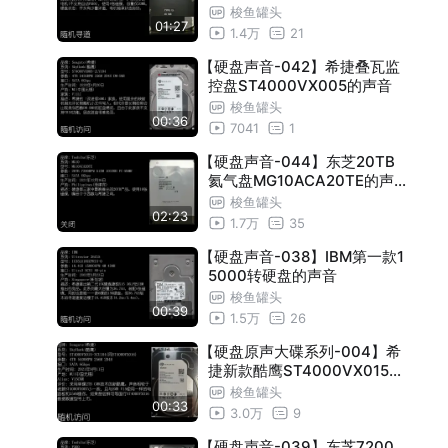
梭鱼罐头
01:27
1.4万
21
【硬盘声音-042】希捷叠瓦监
控盘ST4000VX005的声音
梭鱼罐头
00:36
7041
1
【硬盘声音-044】东芝20TB
氦气盘MG10ACA20TE的声
音
梭鱼罐头
02:23
1.7万
35
【硬盘声音-038】IBM第一款1
5000转硬盘的声音
梭鱼罐头
00:39
1.5万
26
【硬盘原声大碟系列-004】希
捷新款酷鹰ST4000VX015的
声音
梭鱼罐头
00:33
3.0万
9
【硬盘声音-039】东芝7200