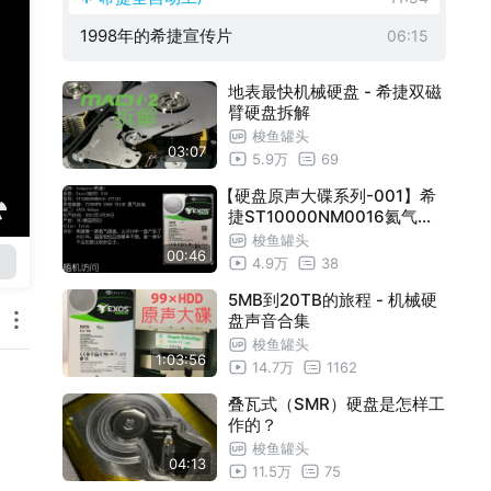
1998年的希捷宣传片
06:15
地表最快机械硬盘 - 希捷双磁
臂硬盘拆解
梭鱼罐头
03:07
5.9万
69
【硬盘原声大碟系列-001】希
捷ST10000NM0016氦气硬
盘的声音
梭鱼罐头
00:46
4.9万
38
5MB到20TB的旅程 - 机械硬
盘声音合集
梭鱼罐头
1:03:56
14.7万
1162
叠瓦式（SMR）硬盘是怎样工
作的？
梭鱼罐头
04:13
11.5万
75