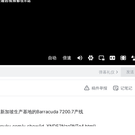
自动
倍速
发送
弹幕礼仪
稿件举报
记笔记
产基地的Barracuda 7200.7产线
.com/v_show/id_XNDE2Nzc0NTg4.html)