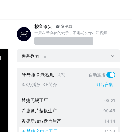
梭鱼罐头
发消息
一只科普存储的鸽子，不定期发专栏和视频
弹幕列表
硬盘相关老视频
自动连播
（4/5）
3.8万播放
简介
订阅合集
希捷无锡工厂
09:21
希捷盘片基板生产
09:45
希捷新加坡盘片生产
14:14
希捷全自动工厂
11:54