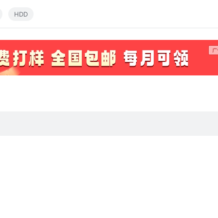
HDD
on, Mark Platts