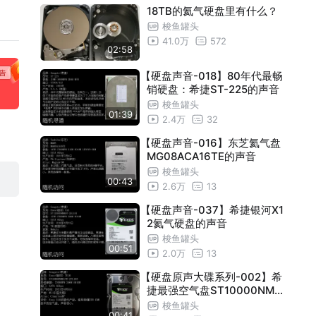
18TB的氦气硬盘里有什么？
梭鱼罐头
41.0万
572
02:58
【硬盘声音-018】80年代最畅
销硬盘：希捷ST-225的声音
梭鱼罐头
01:39
2.4万
32
【硬盘声音-016】东芝氦气盘
MG08ACA16TE的声音
梭鱼罐头
00:43
2.6万
13
【硬盘声音-037】希捷银河X1
2氦气硬盘的声音
梭鱼罐头
00:51
2.0万
13
【硬盘原声大碟系列-002】希
捷最强空气盘ST10000NM01
7B的声音
梭鱼罐头
00:41