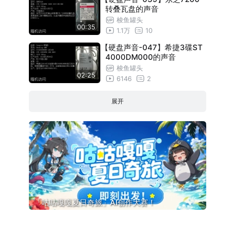
转叠瓦盘的声音
梭鱼罐头
00:35
1.1万
10
【硬盘声音-047】希捷3碟ST
4000DM000的声音
梭鱼罐头
02:25
6146
2
展开
「咕咕嘎嘎夏日奇旅」AI创作大赛！