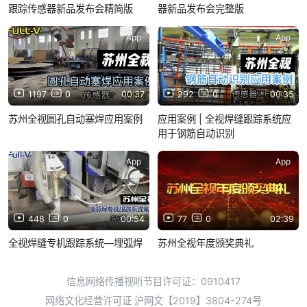
跟踪传感器新品发布会精简版
器新品发布会完整版
App
App
1197
0
00:37
292
0
00:35
苏州全视圆孔自动塞焊应用案例
应用案例 | 全视焊缝跟踪系统应
用于钢筋自动识别
App
App
448
0
00:54
77
0
02:39
全视焊缝专机跟踪系统—埋弧焊
苏州全视年度颁奖典礼
信息网络传播视听节目许可证：0910417
网络文化经营许可证 沪网文【2019】3804-274号