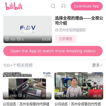
Download App
选择全视的理由——全视公
司介绍
苏州全视焊缝跟踪
立即播放
100
0
03:28
Open the App to watch more Amazing videos
100+个相关视频
更多
App
App
1990
0
01:40
4343
3
06:30
公司动态｜苏州全视第四代焊缝
公司动态｜苏州全视第四代传感