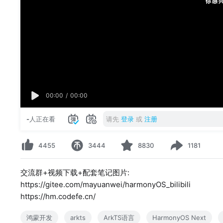
00:00
/
00:00
-
人正在看
请先
登录
或
注册
4455
3444
8830
1181
交流群+视频下载+配套笔记图片:
https://gitee.com/mayuanwei/harmonyOS_bilibili
https://hm.codefe.cn/
鸿蒙开发
arkts
ArkTS语言
HarmonyOS Next