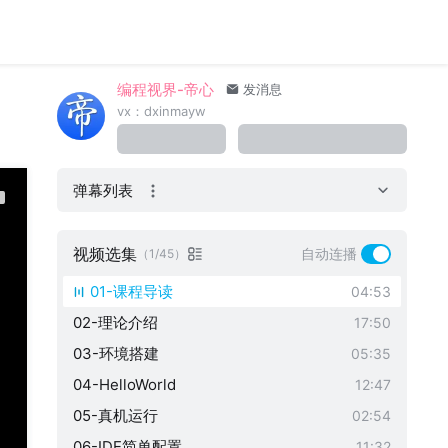
编程视界-帝心
发消息
vx：dxinmayw
弹幕列表
视频选集
自动连播
（1/45）
01-课程导读
04:53
02-理论介绍
17:50
03-环境搭建
05:35
04-HelloWorld
12:47
05-真机运行
02:54
06-IDE简单配置
11:32