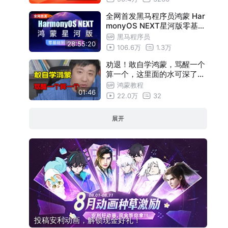
，鸿蒙API16应用开发全掌握
全网首发黑马程序员鸿蒙 Har
monyOS NEXT星河版零基础
入门到实战，零基础也能快速
黑马程序员
28:55:20
入门鸿蒙开发教程
106.6万
1.3万
劝退！敢自学鸿蒙，骂醒一个
算一个，这里面的水可深了，
程序员都不愿意说的秘密！（
鸿蒙教程
01:46
鸿蒙应用开发/鸿蒙OS教程/鸿
22.0万
32
蒙系统）
展开
投稿安利动画，解锁现金好礼！