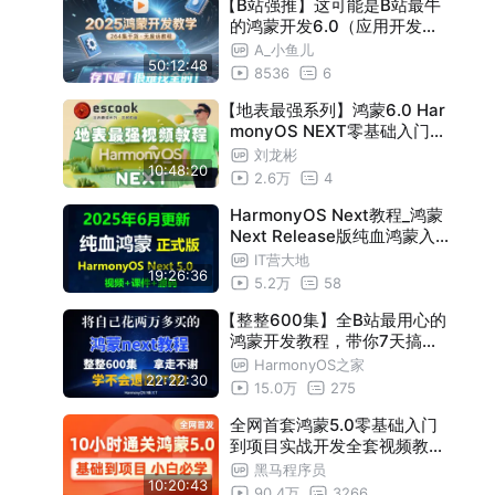
【B站强推】这可能是B站最牛
看！
的鸿蒙开发6.0（应用开发零
基础入门到就业教程）2025
A_小鱼儿
50:12:48
最新版！包学包会100%速通
8536
6
！存下吧，逼自己一个月学完
【地表最强系列】鸿蒙6.0 Har
，少走99%的弯路！
monyOS NEXT零基础入门视
频教程-arkTS-arkUI免费视频
刘龙彬
10:48:20
教程
2.6万
4
HarmonyOS Next教程_鸿蒙
Next Release版纯血鸿蒙入
门实战系列开发教程-2025年
IT营大地
19:26:36
6月录制更新
5.2万
58
【整整600集】全B站最用心的
鸿蒙开发教程，带你7天搞定h
armonyos next应用开发，理
HarmonyOS之家
22:22:30
论+实战+拿证系统提升，包
15.0万
275
含所有干货！0基础小白看这
套就够了！
全网首套鸿蒙5.0零基础入门
到项目实战开发全套视频教程
，原生鸿蒙正式版项目实战从
黑马程序员
10:20:43
ArkTS+AI到V2应用状态管理
90.4万
3266