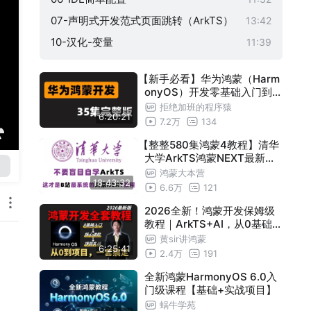
07-声明式开发范式页面跳转（ArkTS）
13:42
10-汉化-变量
11:39
11-数据类型及使用
19:00
【新手必看】华为鸿蒙（Harm
12-组件-属性方法-事件方法
21:33
onyOS）开发零基础入门到实
战！（6小时完整版）
13-自定义组件-诗词学习案例
22:57
拒绝加班的程序猿
6:20:21
7.2万
134
14-自定义组件构建函数
10:48
【整整580集鸿蒙4教程】清华
15-自定义组件重用样式@Styles
07:46
大学ArkTS鸿蒙NEXT最新教
16-扩展组件样式
程，学鸿蒙开发看这套视频就
12:11
鸿蒙大本营
18:43:32
可以了，无废话全干货。助力
6.6万
121
18-状态装饰器state-prop-link
28:35
鸿蒙开发者!(鸿蒙/鸿蒙开发/A
rkTS)
2026全新！鸿蒙开发保姆级
19-后代组件数据双向Provide和Consu
08:27
教程｜ArkTS+AI，从0基础到
me
20-Watch装饰器
18:48
项目实战！
黄sir讲鸿蒙
6:25:41
2.4万
191
21-条件渲染
06:35
全新鸿蒙HarmonyOS 6.0入
22-循环渲染
14:58
门级课程【基础+实战项目】
23-页面和组件生命周期函数
11:29
蜗牛学苑