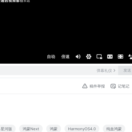
自动
倍速
发送
弹幕礼仪
稿件举报
记笔记
星河版
鸿蒙Next
鸿蒙
HarmonyOS4.0
纯血鸿蒙