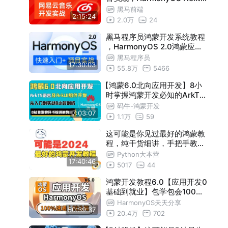
38-显示动画-尺寸改变
08:43
星河版2小时开发网易云音乐
黑马前端
39-显示动画-角度改变
09:32
2:15:24
2.0万
24
40-属性动画
08:24
黑马程序员鸿蒙开发系统教程
，HarmonyOS 2.0鸿蒙应用
41-组件内转场动画-if
09:22
开发实战教程
黑马程序员
42-组件内转场动画-forEach
15:33
17:30:03
55.8万
5466
43-页面间共享元素转场
13:53
【鸿蒙6.0北向应用开发】8小
时掌握鸿蒙开发必知的ArkTS
44-页面间转场
11:31
语言及ArkUI声明式UI开发，
码牛-鸿蒙开发
45-网络-web组件
11:28
7:03:07
从入门到实战全部讲清楚，全
1.1万
59
网首发堪称教科书级讲解！
46-网络http请求
12:19
这可能是你见过最好的鸿蒙教
47-http请求-promise
07:51
程，纯干货细讲，手把手教学
，华为鸿蒙应用开发入门到精
Python大本营
48-第一季-收官寄语
11:00
17:40:46
通！(鸿蒙教程/鸿蒙开发/Har
5017
44
monyOS4.0/鸿蒙星河版)
鸿蒙开发教程6.0【应用开发0
基础到就业】包学包会100%
速通；带你从0开始系统学完
HarmonyOS天天分享
50:39:37
鸿蒙应用开发技术，一共【26
20.4万
702
4集】就业干货收藏可反复观