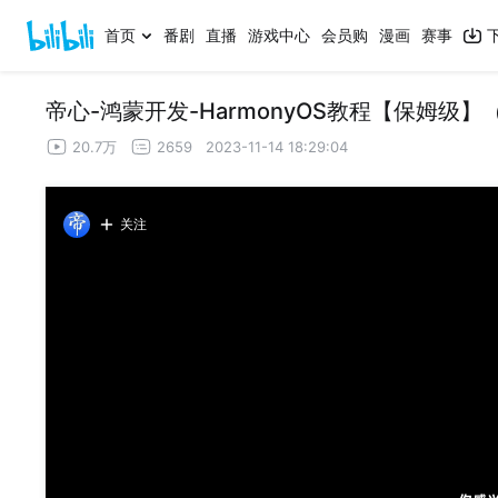
首页
番剧
直播
游戏中心
会员购
漫画
赛事
帝心-鸿蒙开发-HarmonyOS教程【保姆级】（H
20.7万
2659
2023-11-14 18:29:04
关注