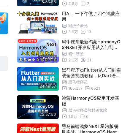
8:33:58
4.6万
2
24-路由参数和应用数据共享
14:51
用AI，一下午做了四个鸿蒙应
25-ArkTS语法-完整案例TodoList
55:35
用
26-组件-通用属性-点击事件
14:20
同济子豪兄
08:06
3.9万
13
27-组件-通用属性-触摸事件
05:55
28-组件-通用属性-按键事件
08:13
码牛课堂最新鸿蒙HarmonyO
S·NXET开发应用从入门到实
29-组件-通用属性-尺寸设置
12:40
战教程，鸿蒙开发一套通关（
码牛课堂
20:44:43
含DevEco Studio、ArkTS、
30-组件-通用属性-位置设置
28:08
2.3万
21
ArkUI、鸿蒙项目实战等）
31-组件-基础组件-button
10:39
黑马程序员Flutter从入门到实
战全套视频教程，从Dart语言
32-组件-基础组件-checkbox
17:48
到Flutter核心框架AI辅助开发
黑马程序员
24:49:57
，一套搞定Android、iOS、H
33-组件-基础组件-datepicker
16:10
105.3万
6521
armonyOS及Web
34-组件-基础组件-navigation
31:22
鸿蒙HarmonyOS应用开发基
础
35-组件-容器组件-column-row-flex
37:46
黑马程序员教材研究院
25:57:56
36-组件-健康饮食
46:03
1.5万
6
37-显示动画-位置改变
23:51
黑马前端鸿蒙NEXT星河版项
目实战，HarmonyOS Next