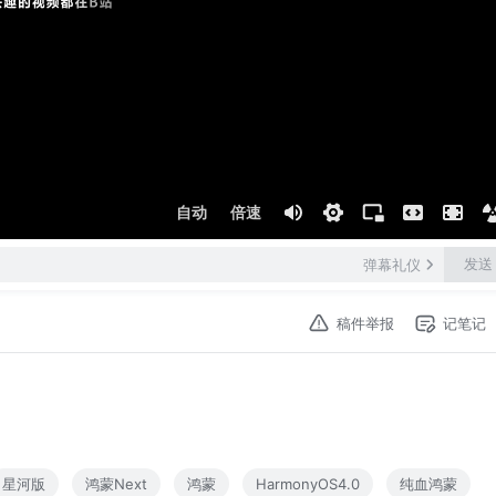
自动
倍速
发送
弹幕礼仪
稿件举报
记笔记
星河版
鸿蒙Next
鸿蒙
HarmonyOS4.0
纯血鸿蒙