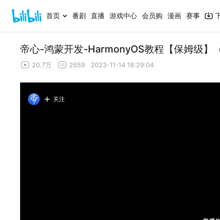
首页
番剧
直播
游戏中心
会员购
漫画
赛事
帝心-鸿蒙开发-HarmonyOS教程【保姆级】（H
20.7万
2659
2023-11-14 18:29:04
关注