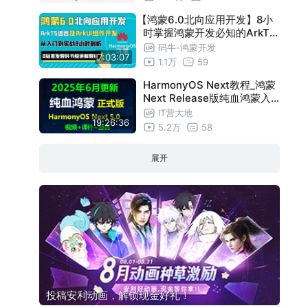
【鸿蒙6.0北向应用开发】8小
时掌握鸿蒙开发必知的ArkTS
语言及ArkUI声明式UI开发，
码牛-鸿蒙开发
7:03:07
从入门到实战全部讲清楚，全
1.1万
59
网首发堪称教科书级讲解！
HarmonyOS Next教程_鸿蒙
Next Release版纯血鸿蒙入
门实战系列开发教程-2025年
IT营大地
19:26:36
6月录制更新
5.2万
58
展开
投稿安利动画，解锁现金好礼！