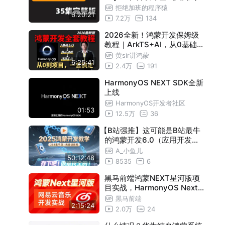
战！（6小时完整版）
拒绝加班的程序猿
6:20:21
7.2万
134
2026全新！鸿蒙开发保姆级
教程｜ArkTS+AI，从0基础到
项目实战！
黄sir讲鸿蒙
6:25:41
2.4万
191
HarmonyOS NEXT SDK全新
上线
HarmonyOS开发者社区
01:53
12.5万
36
【B站强推】这可能是B站最牛
的鸿蒙开发6.0（应用开发零
基础入门到就业教程）2025
A_小鱼儿
50:12:48
最新版！包学包会100%速通
8535
6
！存下吧，逼自己一个月学完
，少走99%的弯路！
黑马前端鸿蒙NEXT星河版项
目实战，HarmonyOS Next
星河版2小时开发网易云音乐
黑马前端
2:15:24
2.0万
24