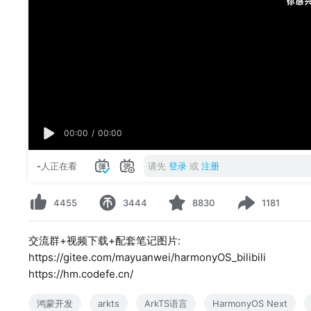
00:00
/
00:00
-
人正在看
请先
登录
或
注册
4455
3444
8830
1181
交流群+视频下载+配套笔记图片:
https://gitee.com/mayuanwei/harmonyOS_bilibili
https://hm.codefe.cn/
鸿蒙开发
arkts
ArkTS语言
HarmonyOS Next