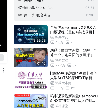
46-网络http请求
12:19
47-http请求-promise
07:51
48-第一季-收官寄语
11:00
全新鸿蒙HarmonyOS 6.0入
门级课程【基础+实战项目】
蜗牛学苑
8:33:58
4.6万
2
劝退！敢自学鸿蒙，骂醒一个
算一个，这里面的水可深了，
程序员都不愿意说的秘密！（
鸿蒙教程
01:46
鸿蒙应用开发/鸿蒙OS教程/鸿
22.0万
32
蒙系统）
【整整580集鸿蒙4教程】清华
大学ArkTS鸿蒙NEXT最新教
程，学鸿蒙开发看这套视频就
鸿蒙大本营
18:43:32
可以了，无废话全干货。助力
6.6万
121
鸿蒙开发者!(鸿蒙/鸿蒙开发/A
rkTS)
码牛课堂最新鸿蒙HarmonyO
S·NXET开发应用从入门到实
战教程，鸿蒙开发一套通关（
码牛课堂