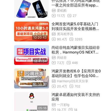
什么情况？华为纯血鸿蒙系统
一夜之间全部适应所有app了
？
爱机酷
00:17
11.1万
27
全网首套鸿蒙5.0零基础入门
到项目实战开发全套视频教程
，原生鸿蒙正式版项目实战从
黑马程序员
10:20:43
ArkTS+AI到V2应用状态管理
90.4万
3265
，鸿蒙API16应用开发全掌握
尚硅谷纯血鸿蒙项目实战硅谷
租房，HarmonyOS NEXT鸿
蒙星河版项目
尚硅谷
18:41:54
7.2万
446
鸿蒙开发教程6.0【应用开发0
基础到就业】包学包会100%
速通；带你从0开始系统学完
HarmonyOS天天分享
50:39:37
鸿蒙应用开发技术，一共【26
20.4万
702
4集】就业干货收藏可反复观
看！
鸿蒙卓易通如何安装不支持的
应用
一只衫lg
05:16
19.7万
18