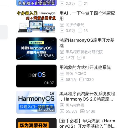
20:44:43
含DevEco Studio、ArkTS、
2.3万
21
ArkUI、鸿蒙项目实战等）
用AI，一下午做了四个鸿蒙应
用
同济子豪兄
08:06
3.9万
13
鸿蒙HarmonyOS应用开发基
础
黑马程序员教材研究院
25:57:56
1.5万
6
用鸿蒙的方式打开其他系统
游荡_YCIAO
58.1万
1330
01:07
黑马程序员鸿蒙开发系统教程
，HarmonyOS 2.0鸿蒙应用
开发实战教程
黑马程序员
17:30:03
55.8万
5466
【新手必看】华为鸿蒙（Harm
onyOS）开发零基础入门到实