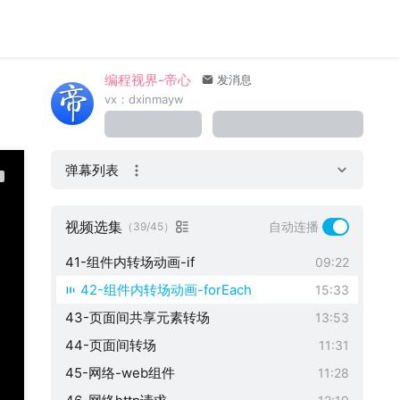
32-组件-基础组件-checkbox
17:48
33-组件-基础组件-datepicker
16:10
34-组件-基础组件-navigation
31:22
编程视界-帝心
发消息
35-组件-容器组件-column-row-flex
37:46
vx：dxinmayw
36-组件-健康饮食
46:03
37-显示动画-位置改变
23:51
弹幕列表
38-显示动画-尺寸改变
08:43
39-显示动画-角度改变
09:32
视频选集
自动连播
（39/45）
40-属性动画
08:24
41-组件内转场动画-if
09:22
42-组件内转场动画-forEach
15:33
43-页面间共享元素转场
13:53
44-页面间转场
11:31
45-网络-web组件
11:28