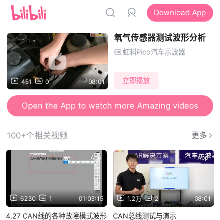
Download App
氧气传感器测试波形分析
虹科Pico汽车示波器
立即播放
451
0
08:01
Open the App to watch more Amazing videos
100+个相关视频
更多
App
App
6230
1
01:03:15
1.2万
2
08:01
4.27 CAN线的各种故障模式波形
CAN总线测试与演示