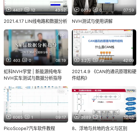
4407
12
43:52
6033
0
07:59
2021.4.17 LIN线电路和数据分析
NVH测试与使用讲解
App
App
403
0
08:19
3.2万
73
42:09
虹科NVH学堂 | 新能源纯电车
2021.4.9 《CAN的通讯原理和硬
NVH实车测试与数据分析指导
件结构》
App
App
6065
1
09:17
3689
1
10:02
PicoScope7汽车软件教程
8、浮地与共地的含义与区别