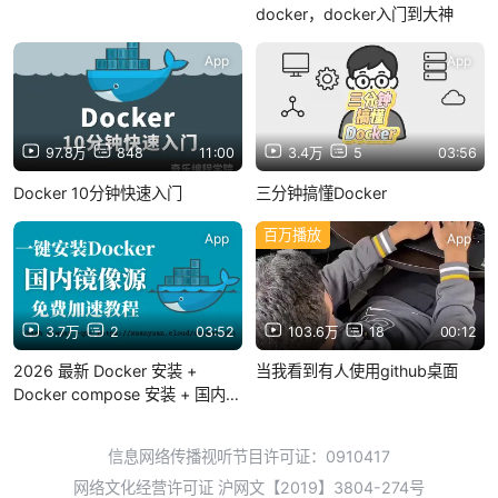
docker，docker入门到大神
App
App
97.8万
848
11:00
3.4万
5
03:56
Docker 10分钟快速入门
三分钟搞懂Docker
百万播放
App
App
3.7万
2
03:52
103.6万
18
00:12
2026 最新 Docker 安装 +
当我看到有人使用github桌面
Docker compose 安装 + 国内镜
像源加速一键配置教程
信息网络传播视听节目许可证：0910417
网络文化经营许可证 沪网文【2019】3804-274号