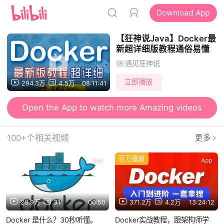
Download App
【狂神说Java】Docker最
新超详细版教程通俗易懂
遇见狂神说
立即播放
294.3万
4.5万
08:11:41
Open the App to watch more Amazing videos
100+个相关视频
更多
百万播放
App
App
20.9万
31
00:50
371.2万
4.2万
13:24:12
Docker 是什么？30秒听懂。
Docker实战教程，跟架构师学