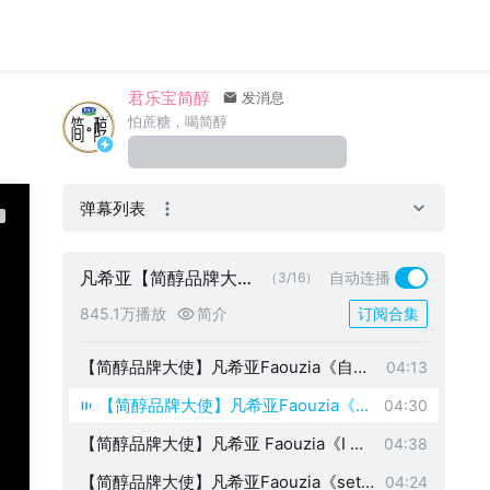
君乐宝简醇
发消息
怕蔗糖，喝简醇
弹幕列表
凡希亚【简醇品牌大使
自动连播
（3/16）
】
845.1万播放
简介
订阅合集
【简醇品牌大使】凡希亚Faouzia《cry
05:09
me a river》
【简醇品牌大使】凡希亚Faouzia《自己
04:13
+Reflection》
【简醇品牌大使】凡希亚Faouzia《来
04:30
自天堂的魔鬼》
【简醇品牌大使】凡希亚 Faouzia《I wa
04:38
nna dance with somebody(who loves
【简醇品牌大使】凡希亚Faouzia《set f
04:24