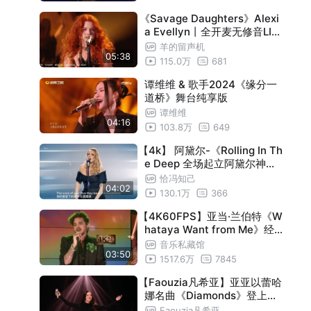
《Savage Daughters》Alexi
a Evellyn丨全开麦无修音LIV
E
羊的留声机
05:38
115.0万
681
谭维维 & 歌手2024《缘分一
道桥》舞台纯享版
谭维维
04:16
103.8万
649
【4k】 阿黛尔-《Rolling In Th
e Deep 全场起立阿黛尔神级
现场
恰冯知己
04:02
130.1万
366
【4K60FPS】亚当·兰伯特《W
hataya Want from Me》经
典现场回顾！亚当官宣歌手了
音乐私藏馆
03:50
1517.6万
7845
【Faouzia凡希亚】亚亚以蕾哈
娜名曲《Diamonds》登上《
下一战歌手》决赛入围赛舞台
Faouzia凡希亚