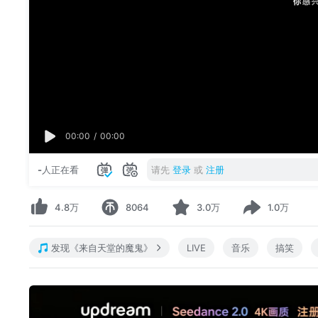
00:00
/
00:00
-
人正在看
请先
登录
或
注册
4.8万
8064
3.0万
1.0万
发现《来自天堂的魔鬼》
LIVE
音乐
搞笑