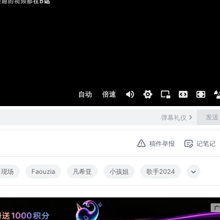
自动
倍速
发送
弹幕礼仪
稿件举报
记笔记
现场
Faouzia
凡希亚
小孩姐
歌手2024