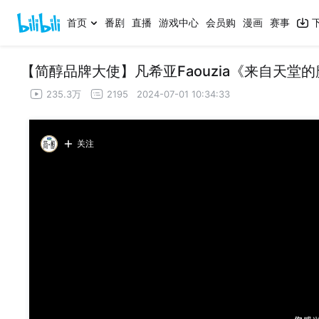
首页
番剧
直播
游戏中心
会员购
漫画
赛事
【简醇品牌大使】凡希亚Faouzia《来自天堂
235.3万
2195
2024-07-01 10:34:33
关注