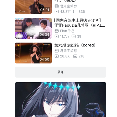
那英《搁浅》
君乐宝简醇
05:01
43.3万
836
【国内音综史上最疯狂转音】
亚亚Faouzia凡希亚《RIP,Lo
ve》reaction。刘欢:指哪打
Finn日记
04:34
哪。海来阿木:输给她不后悔。
11.7万
39
第六期 袁娅维《bored》
君乐宝简醇
28.8万
218
04:50
展开