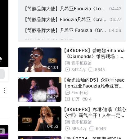
me)》
ire to the rain》
【简醇品牌大使】凡希亚Faouzia《Love
04:42
on the Brain.》
【简醇品牌大使】Faouzia凡希亚《craz
04:27
y》
【简醇品牌大使】凡希亚 Faouzia《Gre
04:06
nade》
【简醇品牌大使】凡希亚 Faouzia《pap
03:57
【4K60FPS】蕾哈娜Rihanna
arazzi》
【简醇品牌大使】凡希亚 Faouzia《Des
03:42
《Diamonds》维密现场！气
ert Rose》
场全开！
可爱亚亚的可爱中文 凡希亚Faouzia
00:31
音乐私藏馆
04:01
847.4万
5645
简醇品牌大使Faouzia凡希亚来喽
00:44
【金光灿灿的D5】众歌手reac
简醇X凡希亚幕后花絮
00:51
tion亚亚Faouzia凡希亚首个
华语舞台《来自天堂的魔鬼》
Finn日记
【简醇品牌大使】凡希亚 Faouzia《RIP
04:36
04:28
1.1万
4
，Love》
【简醇品牌大使】凡希亚 Faouzia《shal
04:45
【4K60FPS】席琳·迪翁《我心
永恒》霸气全开！人生一定要
low》
【简醇品牌大使】凡希亚Faouzia《ICE
03:19
看的现场！
音乐私藏馆
》
04:53
585.4万
6046
「歌手2024」第四期 纯净版