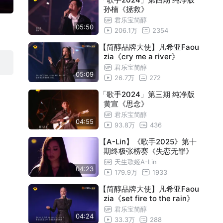
孙楠《拯救》
君乐宝简醇
05:50
206.1万
2354
【简醇品牌大使】凡希亚Faou
zia《cry me a river》
君乐宝简醇
05:09
26.7万
272
「歌手2024」第三期 纯净版
黄宣《思念》
君乐宝简醇
04:55
93.8万
436
【A-Lin】《歌手2025》第十
期终极张榜赛《失恋无罪》
天生歌姬A-Lin
04:23
179.9万
1933
【简醇品牌大使】凡希亚Faou
zia《set fire to the rain》
君乐宝简醇
04:24
33.3万
288