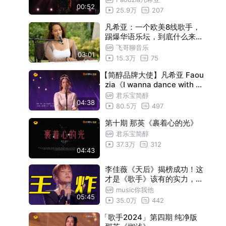
00:52
25.9万
207
凡希亚：一个欧美8线歌手，
踢爆华语乐坛，到底什么来头
？
飞哥聊音乐
03:01
15.3万
75
【简醇品牌大使】凡希亚 Faou
zia《I wanna dance with so
mebody(who loves me)》
君乐宝简醇
04:38
80.5万
497
第十期 那英《裹着心的光》
君乐宝简醇
37.3万
312
04:43
李佳薇《天后》揭榜成功！这
才是《歌手》该有的实力，高
音听爽了
music你我他
05:45
35.0万
442
「歌手2024」第四期 纯净版