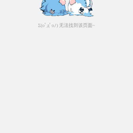
Σ(oﾟдﾟoﾉ) 无法找到该页面~